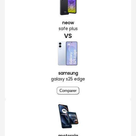
neow
safe plus
VS
samsung
galaxy s25 edge
Comparer
motorola