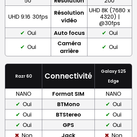
50
Résolution
200
UHD 8K (7680
x
Résolution
UHD 9:16
30fps
4320) |
vidéo
@30fps
Oui
Auto focus
Oui
Caméra
Oui
Oui
arrière
Galaxy S25
Connectivité
Razr 60
Edge
NANO
Format SIM
NANO
Oui
BTMono
Oui
Oui
BTStereo
Oui
Oui
GPS
Oui
Non
Jack
Non