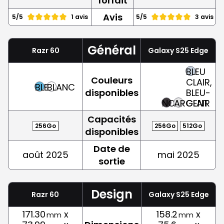
forfait
Avis
5/5
1 avis
5/5
3 avis
Général
Razr 60
Galaxy S25 Edge
BLEU
Couleurs
CLAIR,
BLEU
BLANC
disponibles
BLEU-
NOIR
ARGENT
CLAIR
Capacités
256Go
256Go
512Go
disponibles
Date de
août 2025
mai 2025
sortie
Design
Razr 60
Galaxy S25 Edge
171.30
x
158.2
x
mm
mm