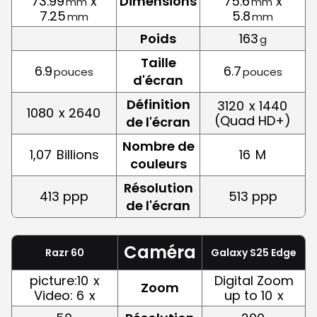
73.99
x
Dimensions
75.6
x
mm
mm
7.25
5.8
mm
mm
Poids
163
g
Taille
6.9
6.7
pouces
pouces
d'écran
Définition
3120
x 1440
1080
x 2640
(Quad HD+)
de l'écran
Nombre de
1,07
Billions
16
M
couleurs
Résolution
413 ppp
513 ppp
de l'écran
Caméra
Razr 60
Galaxy S25 Edge
picture:10
x
Digital Zoom
Zoom
Video: 6
x
up to 10
x