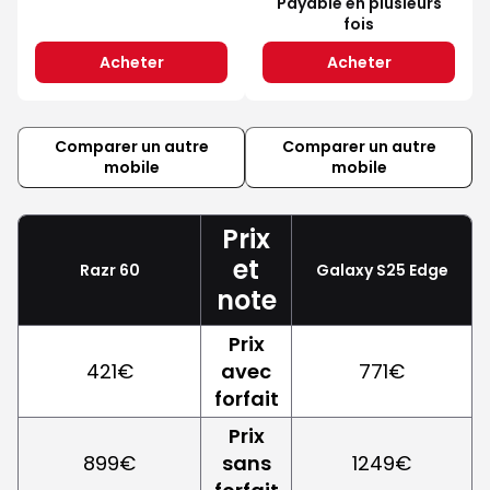
Payable en plusieurs
fois
Acheter
Acheter
Comparer un autre
Comparer un autre
mobile
mobile
Prix
et
Razr 60
Galaxy S25 Edge
note
Prix
421€
avec
771€
forfait
Prix
899€
sans
1249€