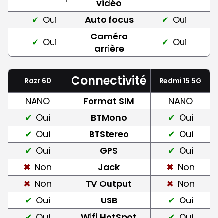
vidéo
Oui
Auto focus
Oui
Caméra
Oui
Oui
arrière
Connectivité
Razr 60
Redmi 15 5G
NANO
Format SIM
NANO
Oui
BTMono
Oui
Oui
BTStereo
Oui
Oui
GPS
Oui
Non
Jack
Non
Non
TV Output
Non
Oui
USB
Oui
Oui
Wifi HotSpot
Oui