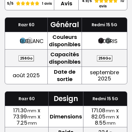
4.9/5
10
Avis
5/5
1 avis
avis
Général
Razr 60
Redmi 15 5G
Couleurs
BLEU
BLANC
NOIR
GRIS
disponibles
Capacités
256Go
256Go
disponibles
Date de
septembre
août 2025
2025
sortie
Design
Razr 60
Redmi 15 5G
171.30
x
171.08
x
mm
mm
73.99
x
Dimensions
82.05
x
mm
mm
7.25
8.55
mm
mm