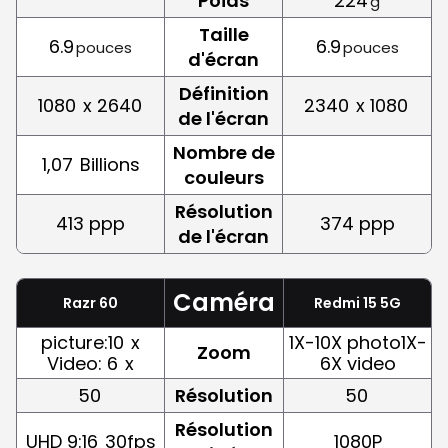
Poids
224
g
Taille
6.9
6.9
pouces
pouces
d'écran
Définition
1080
x 2640
2340
x 1080
de l'écran
Nombre de
1,07
Billions
couleurs
Résolution
413 ppp
374 ppp
de l'écran
Caméra
Razr 60
Redmi 15 5G
picture:10
x
1X-10X photo1X-
Zoom
Video: 6
x
6X video
50
Résolution
50
Résolution
UHD 9:16
30fps
1080P