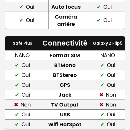
Oui
Auto focus
Oui
Caméra
Oui
Oui
arrière
Connectivité
Safe Plus
Galaxy Z Flip5
NANO
Format SIM
NANO
Oui
BTMono
Oui
Oui
BTStereo
Oui
Oui
GPS
Oui
Oui
Jack
Non
Non
TV Output
Non
Oui
USB
Oui
Oui
Wifi HotSpot
Oui