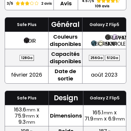
4.57/5
Avis
3/5
2 avis
109 avis
Général
Safe Plus
Galaxy Z Flip5
Couleurs
GRAPHITE,
LAVAND
NOIR
VERT
CREME
NOIR
VIOLET
disponibles
Capacités
128Go
256Go
512Go
disponibles
Date de
février 2026
août 2023
sortie
Design
Safe Plus
Galaxy Z Flip5
163.6
x
mm
165.1
x
mm
75.9
x
Dimensions
mm
71.9
x 6.9
mm
mm
9.3
mm