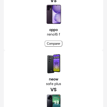
VS
oppo
reno16 f
Comparer
neow
safe plus
VS