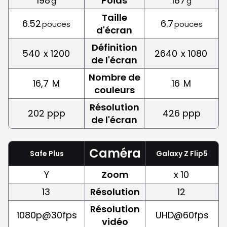
198
Poids
187
g
g
Taille
6.52
6.7
pouces
pouces
d'écran
Définition
540
x 1200
2640
x 1080
de l'écran
Nombre de
16,7
M
16
M
couleurs
Résolution
202 ppp
426 ppp
de l'écran
Caméra
Safe Plus
Galaxy Z Flip5
Y
Zoom
x 10
13
Résolution
12
Résolution
1080p@30fps
UHD@60fps
vidéo