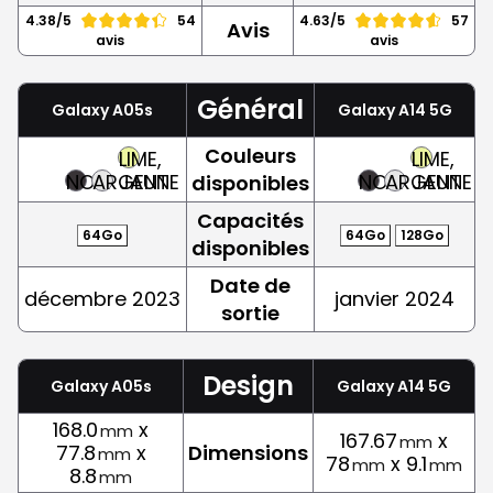
4.38/5
54
4.63/5
57
Avis
avis
avis
Général
Galaxy A05s
Galaxy A14 5G
Couleurs
LIME,
LIME,
NOIR
ARGENT
JAUNE
NOIR
ARGENT
JAUNE
disponibles
Capacités
64Go
64Go
128Go
disponibles
Date de
décembre 2023
janvier 2024
sortie
Design
Galaxy A05s
Galaxy A14 5G
168.0
x
mm
167.67
x
mm
77.8
x
Dimensions
mm
78
x 9.1
mm
mm
8.8
mm