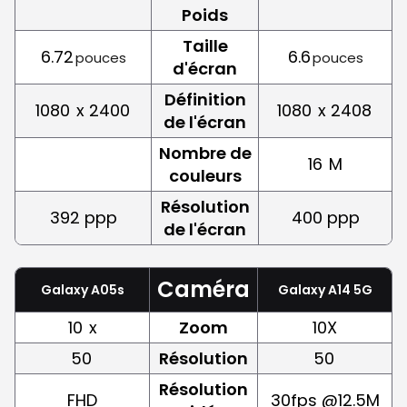
Poids
Taille
6.72
6.6
pouces
pouces
d'écran
Définition
1080
x 2400
1080
x 2408
de l'écran
Nombre de
16
M
couleurs
Résolution
392 ppp
400 ppp
de l'écran
Caméra
Galaxy A05s
Galaxy A14 5G
10
x
Zoom
10X
50
Résolution
50
Résolution
FHD
30fps @12.5M