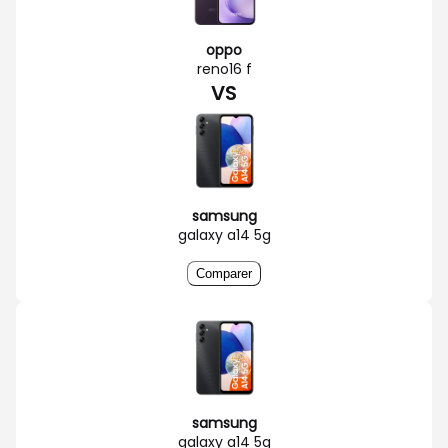
oppo
reno16 f
VS
samsung
galaxy a14 5g
Comparer
samsung
galaxy a14 5g