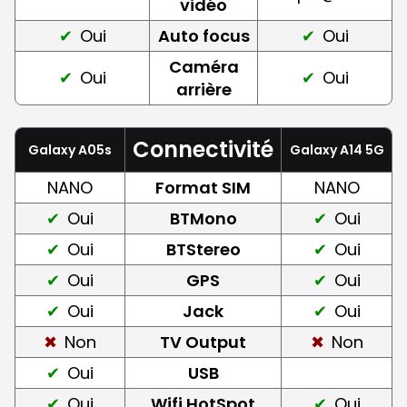
vidéo
Oui
Auto focus
Oui
Caméra
Oui
Oui
arrière
Connectivité
Galaxy A05s
Galaxy A14 5G
NANO
Format SIM
NANO
Oui
BTMono
Oui
Oui
BTStereo
Oui
Oui
GPS
Oui
Oui
Jack
Oui
Non
TV Output
Non
Oui
USB
Oui
Wifi HotSpot
Oui