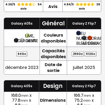
4.38/5
54
4.84/5
38
Avis
avis
avis
Général
Galaxy A05s
Galaxy Z Flip7
BLEU
Couleurs
LIME,
NUIT,
NOIR
CORAIL,
NOIR
ARGENT
JAUNE
disponibles
BLEU
ABSOLU
ORANGE
Capacités
64Go
256Go
512Go
disponibles
Date de
décembre 2023
juillet 2025
sortie
Design
Galaxy A05s
Galaxy Z Flip7
168.0
x
166.7
x
mm
mm
77.8
x
Dimensions
75.2
x
mm
mm