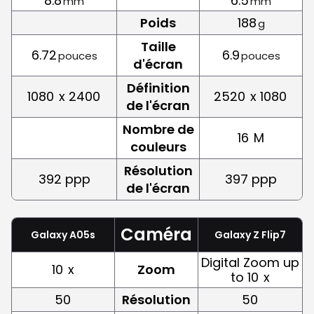
8.8
6.5
mm
mm
Poids
188
g
Taille
6.72
6.9
pouces
pouces
d'écran
Définition
1080
x 2400
2520
x 1080
de l'écran
Nombre de
16
M
couleurs
Résolution
392 ppp
397 ppp
de l'écran
Caméra
Galaxy A05s
Galaxy Z Flip7
Digital Zoom up
10
x
Zoom
to 10
x
50
Résolution
50