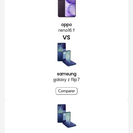
oppo
reno16 f
VS
samsung
galaxy z flip7
Comparer