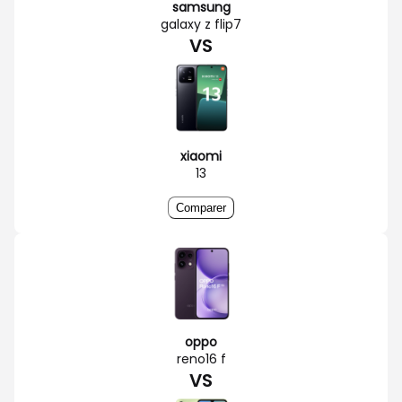
samsung
galaxy z flip7
VS
xiaomi
13
Comparer
oppo
reno16 f
VS