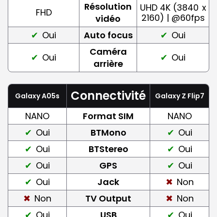
Résolution
UHD 4K (3840
x
FHD
2160) | @60fps
vidéo
Oui
Auto focus
Oui
Caméra
Oui
Oui
arrière
Connectivité
Galaxy A05s
Galaxy Z Flip7
NANO
Format SIM
NANO
Oui
BTMono
Oui
Oui
BTStereo
Oui
Oui
GPS
Oui
Oui
Jack
Non
Non
TV Output
Non
Oui
USB
Oui