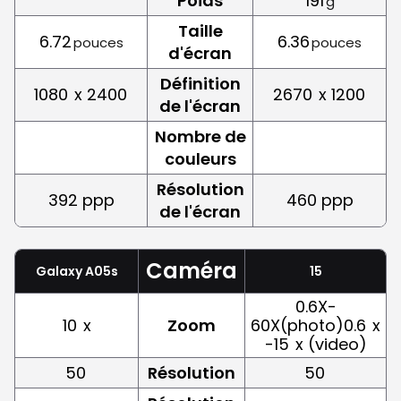
Poids
191
g
Taille
6.72
6.36
pouces
pouces
d'écran
Définition
1080
x 2400
2670
x 1200
de l'écran
Nombre de
couleurs
Résolution
392 ppp
460 ppp
de l'écran
Caméra
Galaxy A05s
15
0.6X-
10
x
Zoom
60X(photo)0.6
x
-15
x (video)
50
Résolution
50