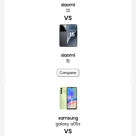
xiaomi
13
VS
xiaomi
15
Comparer
samsung
galaxy a05s
VS