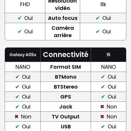
Résolution
FHD
8k
vidéo
Oui
Auto focus
Oui
Caméra
Oui
Oui
arrière
Connectivité
Galaxy A05s
15
NANO
Format SIM
NANO
Oui
BTMono
Oui
Oui
BTStereo
Oui
Oui
GPS
Oui
Oui
Jack
Non
Non
TV Output
Non
Oui
USB
Oui