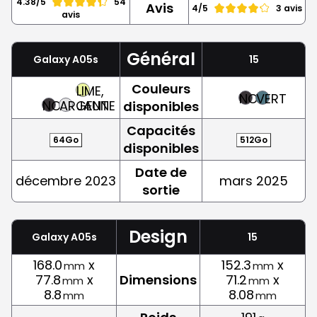
4.38/5
54
Avis
4/5
3 avis
avis
Général
Galaxy A05s
15
Couleurs
LIME,
NOIR
VERT
NOIR
ARGENT
JAUNE
disponibles
Capacités
64Go
512Go
disponibles
Date de
décembre 2023
mars 2025
sortie
Design
Galaxy A05s
15
168.0
x
152.3
x
mm
mm
77.8
x
Dimensions
71.2
x
mm
mm
8.8
8.08
mm
mm