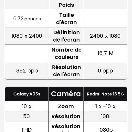
Poids
Taille
6.72
pouces
d'écran
Définition
1080
x 2400
2400
x 1080
de l'écran
Nombre de
16,7
M
couleurs
Résolution
392 ppp
0 ppp
de l'écran
Caméra
Galaxy A05s
Redmi Note 13 5G
10
x
Zoom
1
x -10
x
50
Résolution
108
Résolution
FHD
1080p