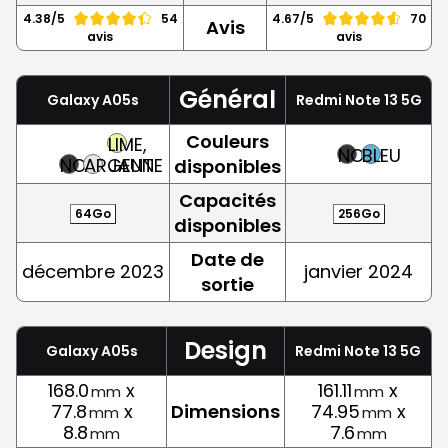
4.38/5
54
4.67/5
70
Avis
avis
avis
Général
Galaxy A05s
Redmi Note 13 5G
Couleurs
LIME,
NOIR
BLEU
NOIR
ARGENT
JAUNE
disponibles
Capacités
64Go
256Go
disponibles
Date de
décembre 2023
janvier 2024
sortie
Design
Galaxy A05s
Redmi Note 13 5G
168.0
x
161.11
x
mm
mm
77.8
x
Dimensions
74.95
x
mm
mm
8.8
7.6
mm
mm