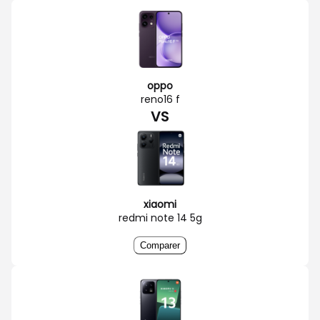
oppo
reno16 f
VS
xiaomi
redmi note 14 5g
Comparer