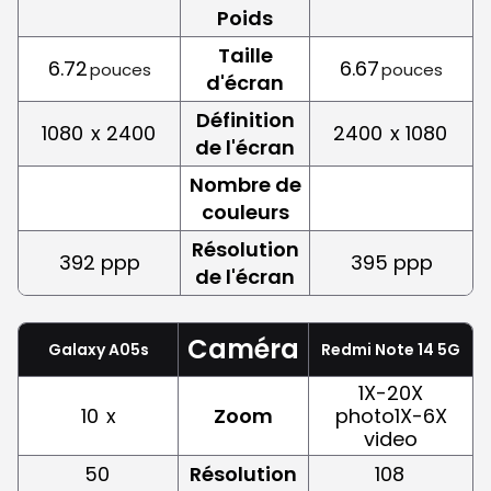
Poids
Taille
6.72
6.67
pouces
pouces
d'écran
Définition
1080
x 2400
2400
x 1080
de l'écran
Nombre de
couleurs
Résolution
392 ppp
395 ppp
de l'écran
Caméra
Galaxy A05s
Redmi Note 14 5G
1X-20X
10
x
Zoom
photo1X-6X
video
50
Résolution
108