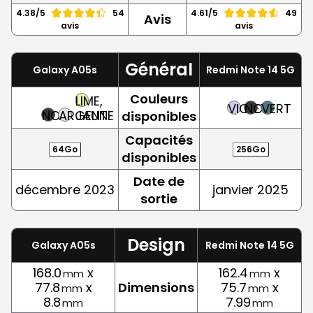
4.38/5
54
4.61/5
49
Avis
avis
avis
Général
Galaxy A05s
Redmi Note 14 5G
Couleurs
LIME,
VIOLET
NOIR
VERT
NOIR
ARGENT
JAUNE
disponibles
Capacités
64Go
256Go
disponibles
Date de
décembre 2023
janvier 2025
sortie
Design
Galaxy A05s
Redmi Note 14 5G
168.0
x
162.4
x
mm
mm
77.8
x
Dimensions
75.7
x
mm
mm
8.8
7.99
mm
mm