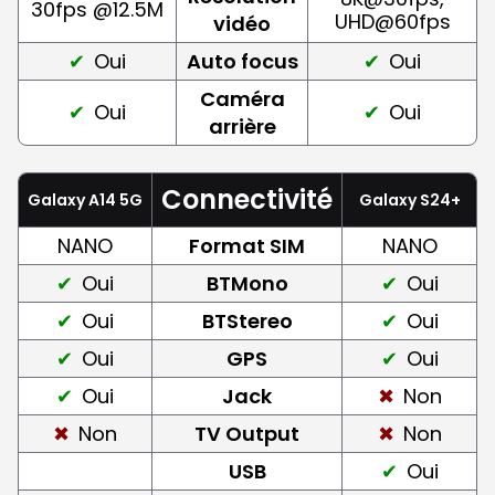
30fps @12.5M
UHD@60fps
vidéo
Oui
Auto focus
Oui
Caméra
Oui
Oui
arrière
Connectivité
Galaxy A14 5G
Galaxy S24+
NANO
Format SIM
NANO
Oui
BTMono
Oui
Oui
BTStereo
Oui
Oui
GPS
Oui
Oui
Jack
Non
Non
TV Output
Non
USB
Oui