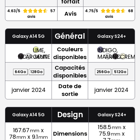
forfait
4.63/5
57
4.75/5
68
Avis
avis
avis
Général
Galaxy A14 5G
Galaxy S24+
Couleurs
LIME,
INDIGO,
NOIR
ARGENT
JAUNE
MAUVE
ARGENT
NOIR
CREME
disponibles
Capacités
64Go
128Go
256Go
512Go
disponibles
Date de
janvier 2024
janvier 2024
sortie
Design
Galaxy A14 5G
Galaxy S24+
158.5
x
mm
167.67
x
mm
Dimensions
75.9
x
mm
78
x 9.1
mm
mm