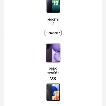
xiaomi
13
Comparer
oppo
reno16 f
VS