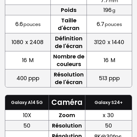
7.7
mm
Poids
196
g
Taille
6.6
6.7
pouces
pouces
d'écran
Définition
1080
x 2408
3120
x 1440
de l'écran
Nombre de
16
M
16
M
couleurs
Résolution
400 ppp
513 ppp
de l'écran
Caméra
Galaxy A14 5G
Galaxy S24+
10X
Zoom
x 30
50
Résolution
50
Résolution
8K@30fps,