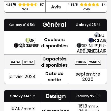
4.63/5
57
4.85/5
34
Avis
avis
avis
Général
Galaxy A14 5G
Galaxy S25 FE
BLEU
Couleurs
LIME,
BLEU
CLAIR,
NOIR
ARGENT
JAUNE
disponibles
NOIR
NUIT,
BLEU-
ABSOLU
BLANC
BLEU
CLAIR
Capacités
64Go
128Go
128Go
256Go
disponibles
Date de
septembre
janvier 2024
2025
sortie
Design
Galaxy A14 5G
Galaxy S25 FE
161.3
x
mm
167.67
x
mm