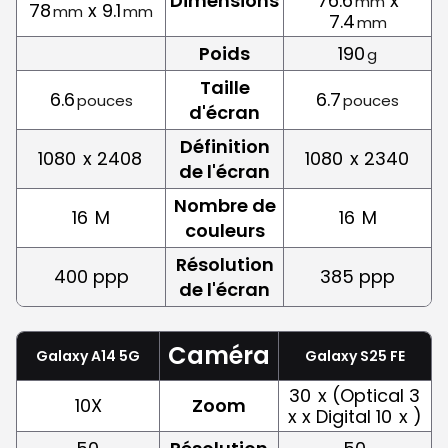
Dimensions
76.6
x
mm
78
x 9.1
mm
mm
7.4
mm
Poids
190
g
Taille
6.6
6.7
pouces
pouces
d'écran
Définition
1080
x 2408
1080
x 2340
de l'écran
Nombre de
16
M
16
M
couleurs
Résolution
400 ppp
385 ppp
de l'écran
Caméra
Galaxy A14 5G
Galaxy S25 FE
30
x (Optical 3
10X
Zoom
x x Digital 10
x )