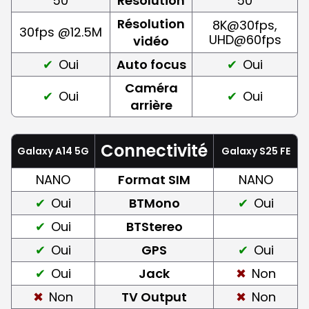
50
Résolution
50
Résolution
8K@30fps,
30fps @12.5M
UHD@60fps
vidéo
Oui
Auto focus
Oui
Caméra
Oui
Oui
arrière
Connectivité
Galaxy A14 5G
Galaxy S25 FE
NANO
Format SIM
NANO
Oui
BTMono
Oui
Oui
BTStereo
Oui
GPS
Oui
Oui
Jack
Non
Non
TV Output
Non