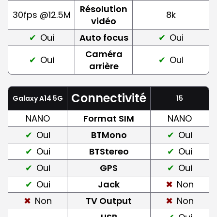
Résolution
30fps @12.5M
8k
vidéo
Oui
Auto focus
Oui
Caméra
Oui
Oui
arrière
Connectivité
Galaxy A14 5G
15
NANO
Format SIM
NANO
Oui
BTMono
Oui
Oui
BTStereo
Oui
Oui
GPS
Oui
Oui
Jack
Non
Non
TV Output
Non