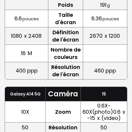
Poids
191
g
Taille
6.6
6.36
pouces
pouces
d'écran
Définition
1080
x 2408
2670
x 1200
de l'écran
Nombre de
16
M
couleurs
Résolution
400 ppp
460 ppp
de l'écran
Caméra
Galaxy A14 5G
15
0.6X-
10X
Zoom
60X(photo)0.6
x
-15
x (video)
50
Résolution
50