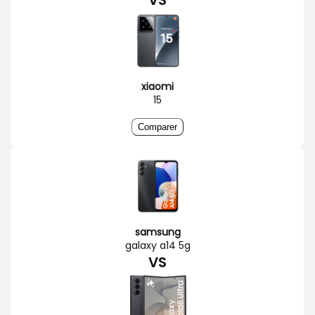
VS
xiaomi
15
Comparer
samsung
galaxy a14 5g
VS