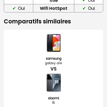
USB
Oui
Oui
Wifi HotSpot
Oui
Comparatifs similaires
samsung
galaxy a14
VS
xiaomi
15