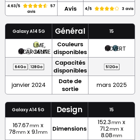
4.63/5
57
Avis
4/5
3 avis
avis
Général
Galaxy A14 5G
15
Couleurs
LIME,
NOIR
VERT
NOIR
ARGENT
JAUNE
disponibles
Capacités
64Go
128Go
512Go
disponibles
Date de
janvier 2024
mars 2025
sortie
Design
Galaxy A14 5G
15
152.3
x
mm
167.67
x
mm
Dimensions
71.2
x
mm
78
x 9.1
mm
mm
8.08
mm