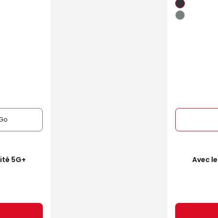
Go
mité 5G+
Avec le