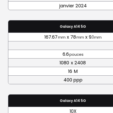
janvier 2024
Galaxy A14 5G
167.67
x 78
x 9.1
mm
mm
mm
6.6
pouces
1080
x 2408
16
M
400 ppp
Galaxy A14 5G
10X