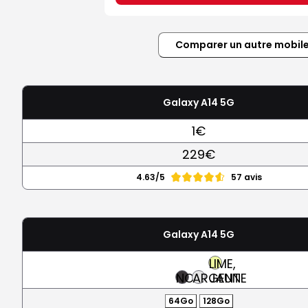
Comparer un autre mobil
Galaxy A14 5G
1€
229€
4.63/5
57 avis
Galaxy A14 5G
LIME,
NOIR
ARGENT
JAUNE
64Go
128Go