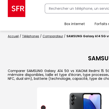
Box internet
Forfaits
Client Box SFR, ajouter une offre Maison Sécurisée
Accueil
Téléphones
Comparateur
SAMSUNG Galaxy A14 5G vs
SAMSU
Comparer SAMSUNG Galaxy A14 5G vs XIAOMI Redmi 15 5G da
mémoire disponibles, taille et type d’écran, type processe
NFC, dual sim), batterie (technologie, capacité, type de 