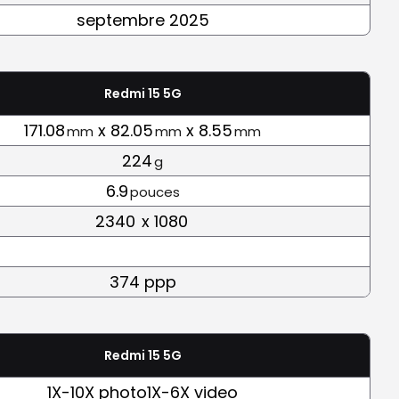
septembre 2025
Redmi 15 5G
171.08
x 82.05
x 8.55
mm
mm
mm
224
g
6.9
pouces
2340
x 1080
374 ppp
Redmi 15 5G
1X-10X photo1X-6X video