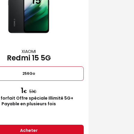
XIAOMI
Redmi 15 5G
256Go
1
€
51
 forfait Offre spéciale Illimité 5G+
Payable en plusieurs fois
Acheter