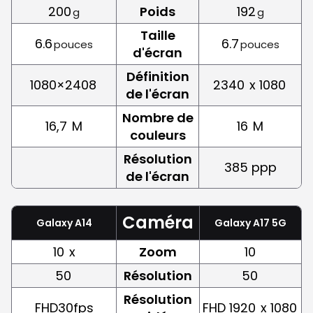
200
Poids
192
g
g
Taille
6.6
6.7
pouces
pouces
d'écran
Définition
1080×2408
2340
x 1080
de l'écran
Nombre de
16,7
M
16
M
couleurs
Résolution
385 ppp
de l'écran
Caméra
Galaxy A14
Galaxy A17 5G
10
x
Zoom
10
50
Résolution
50
Résolution
FHD30fps
FHD 1920
x 1080