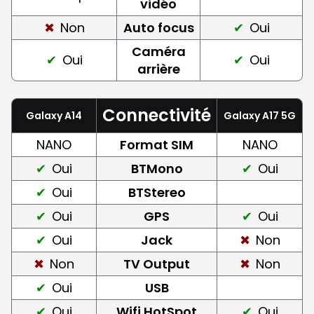
vidéo
Non
Auto focus
Oui
Caméra
Oui
Oui
arrière
Connectivité
Galaxy A14
Galaxy A17 5G
NANO
Format SIM
NANO
Oui
BTMono
Oui
Oui
BTStereo
Oui
GPS
Oui
Oui
Jack
Non
Non
TV Output
Non
Oui
USB
Oui
Wifi HotSpot
Oui