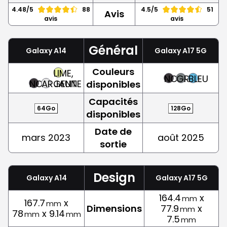
4.48/5
88
4.5/5
51
Avis
avis
avis
Général
Galaxy A14
Galaxy A17 5G
Couleurs
LIME,
NOIR
GRIS
BLEU
NOIR
ARGENT
JAUNE
disponibles
Capacités
64Go
128Go
disponibles
Date de
mars 2023
août 2025
sortie
Design
Galaxy A14
Galaxy A17 5G
164.4
x
mm
167.7
x
mm
Dimensions
77.9
x
mm
78
x 9.14
mm
mm
7.5
mm