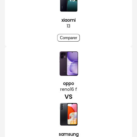
xiaomi
13
Comparer
oppo
reno16 f
VS
samsung