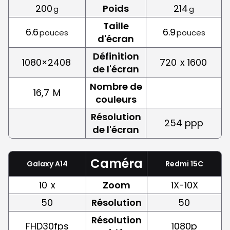
200
Poids
214
g
g
Taille
6.6
6.9
pouces
pouces
d'écran
Définition
1080×2408
720
x 1600
de l'écran
Nombre de
16,7
M
couleurs
Résolution
254 ppp
de l'écran
Caméra
Galaxy A14
Redmi 15C
10
x
Zoom
1X-10X
50
Résolution
50
Résolution
FHD30fps
1080p