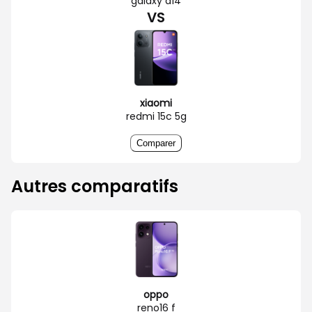
galaxy a14
VS
xiaomi
redmi 15c 5g
Comparer
Autres comparatifs
oppo
reno16 f