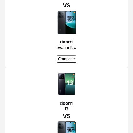
VS
xiaomi
redmi 15c
Comparer
xiaomi
13
VS