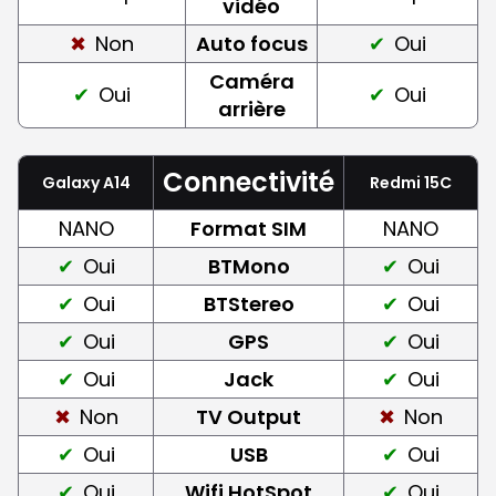
vidéo
Non
Auto focus
Oui
Caméra
Oui
Oui
arrière
Connectivité
Galaxy A14
Redmi 15C
NANO
Format SIM
NANO
Oui
BTMono
Oui
Oui
BTStereo
Oui
Oui
GPS
Oui
Oui
Jack
Oui
Non
TV Output
Non
Oui
USB
Oui
Oui
Wifi HotSpot
Oui