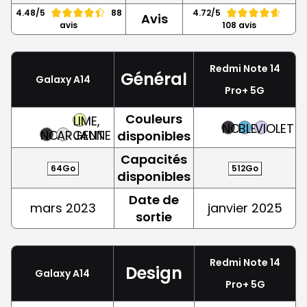
4.48/5
88
4.72/5
Avis
avis
108 avis
Redmi Note 14
Général
Galaxy A14
Pro+ 5G
Couleurs
LIME,
NOIR
BLEU
VIOLET
NOIR
ARGENT
JAUNE
disponibles
Capacités
64Go
512Go
disponibles
Date de
mars 2023
janvier 2025
sortie
Redmi Note 14
Design
Galaxy A14
Pro+ 5G