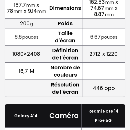
162.53
x
mm
167.7
x
mm
Dimensions
74.67
x
mm
78
x 9.14
mm
mm
8.87
mm
200
Poids
g
Taille
6.6
6.67
pouces
pouces
d'écran
Définition
1080×2408
2712
x 1220
de l'écran
Nombre de
16,7
M
couleurs
Résolution
446 ppp
de l'écran
Redmi Note 14
Caméra
Galaxy A14
Pro+ 5G