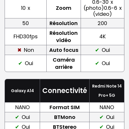
0.6-30
x
10
x
Zoom
(photo)0.6-6
x
(video)
50
Résolution
200
Résolution
FHD30fps
4K
vidéo
Non
Auto focus
Oui
Caméra
Oui
Oui
arrière
Redmi Note 14
Connectivité
Galaxy A14
Pro+ 5G
NANO
Format SIM
NANO
Oui
BTMono
Oui
Oui
BTStereo
Oui