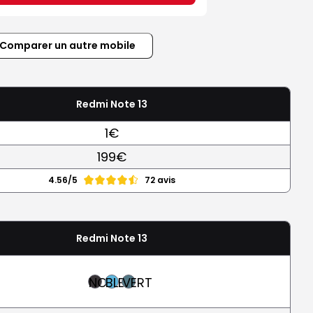
Comparer un autre mobile
Redmi Note 13
1€
199€
4.56/5
72 avis
Redmi Note 13
NOIR
BLEU
VERT