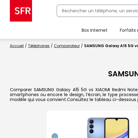
Box internet
Forfaits
Client Box SFR, ajouter une offre Maison Sécurisée
Accueil
Téléphones
Comparateur
SAMSUNG Galaxy A15 5G vs
SAMSUN
Comparer SAMSUNG Galaxy A15 5G vs XIAOMI Redmi Note 13 d
smartphones ou encore le design, l’écran, le type processeu
modèle qui vous convient.Consultez le tableau ci-dessous 