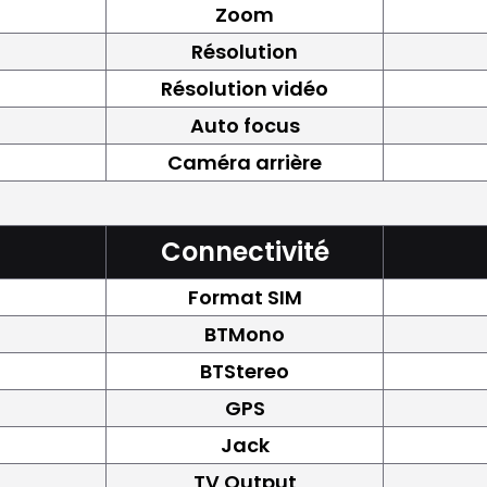
Zoom
Résolution
Résolution vidéo
Auto focus
Caméra arrière
Connectivité
Format SIM
BTMono
BTStereo
GPS
Jack
TV Output