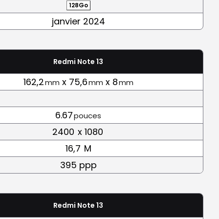
128Go
janvier 2024
Redmi Note 13
162,2
x 75,6
x 8
mm
mm
mm
6.67
pouces
2400
x 1080
16,7
M
395 ppp
Redmi Note 13