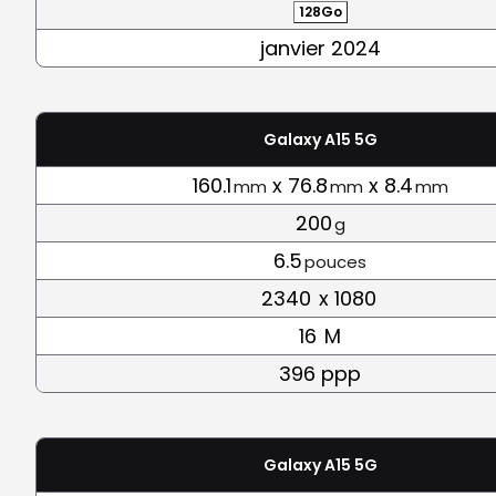
128Go
janvier 2024
Galaxy A15 5G
160.1
x 76.8
x 8.4
mm
mm
mm
200
g
6.5
pouces
2340
x 1080
16
M
396 ppp
Galaxy A15 5G