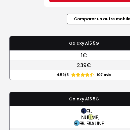
Comparer un autre mobil
Galaxy A15 5G
1€
239€
4.59/5
107 avis
Galaxy A15 5G
BLEU
NUIT,
LIME,
BLEU
BLEU
JAUNE