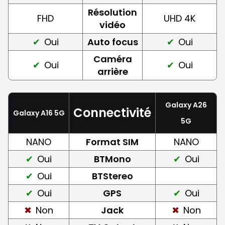
Résolution
FHD
UHD 4K
vidéo
Oui
Auto focus
Oui
Caméra
Oui
Oui
arrière
Galaxy A26
Connectivité
Galaxy A16 5G
5G
NANO
Format SIM
NANO
Oui
BTMono
Oui
Oui
BTStereo
Oui
GPS
Oui
Non
Jack
Non