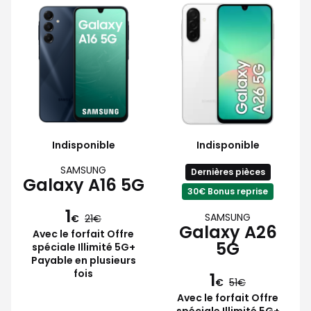
Indisponible
Indisponible
SAMSUNG
Dernières pièces
Galaxy A16 5G
30€ Bonus reprise
1
SAMSUNG
€
21
Galaxy A26
Avec le forfait Offre
5G
spéciale Illimité 5G+
Payable en plusieurs
fois
1
€
51
Avec le forfait Offre
spéciale Illimité 5G+