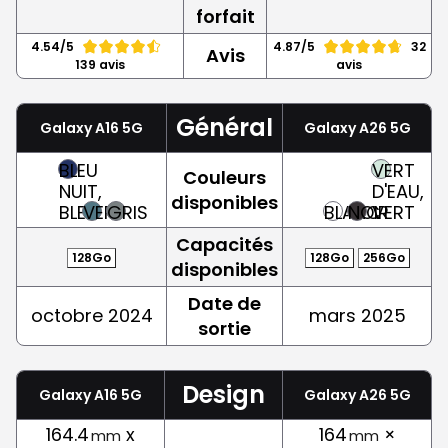
forfait
4.54/5
4.87/5
32
Avis
139 avis
avis
Général
Galaxy A16 5G
Galaxy A26 5G
BLEU
VERT
Couleurs
NUIT,
D'EAU,
disponibles
BLEU
VERT
GRIS
BLANC
NOIR
VERT
Capacités
128Go
128Go
256Go
disponibles
Date de
octobre 2024
mars 2025
sortie
Design
Galaxy A16 5G
Galaxy A26 5G
164.4
x
164
×
mm
mm