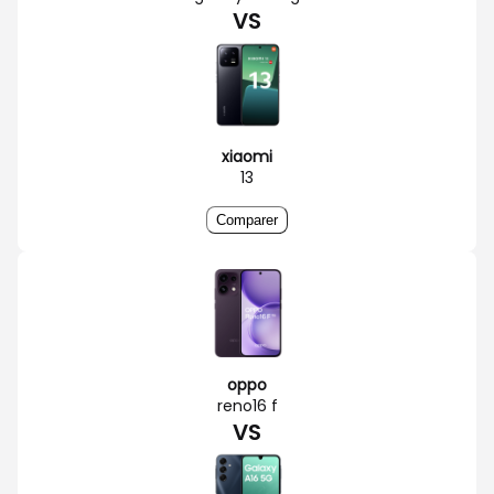
VS
xiaomi
13
Comparer
oppo
reno16 f
VS