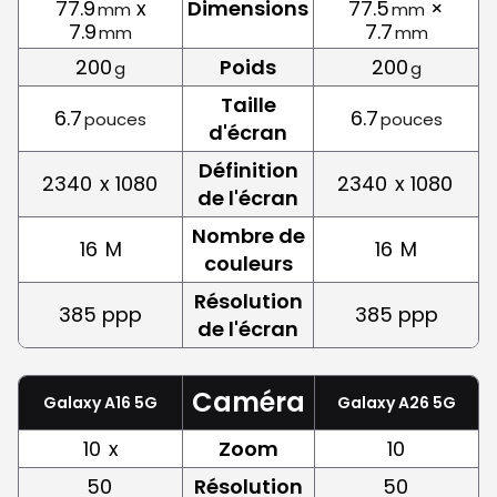
77.9
x
Dimensions
77.5
×
mm
mm
7.9
7.7
mm
mm
200
Poids
200
g
g
Taille
6.7
6.7
pouces
pouces
d'écran
Définition
2340
x 1080
2340
x 1080
de l'écran
Nombre de
16
M
16
M
couleurs
Résolution
385 ppp
385 ppp
de l'écran
Caméra
Galaxy A16 5G
Galaxy A26 5G
10
x
Zoom
10
50
Résolution
50