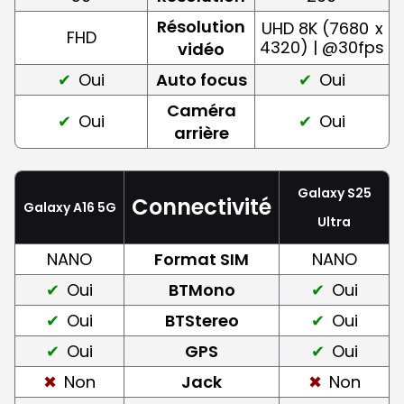
Résolution
UHD 8K (7680
x
FHD
4320) | @30fps
vidéo
Oui
Auto focus
Oui
Caméra
Oui
Oui
arrière
Galaxy S25
Connectivité
Galaxy A16 5G
Ultra
NANO
Format SIM
NANO
Oui
BTMono
Oui
Oui
BTStereo
Oui
Oui
GPS
Oui
Non
Jack
Non