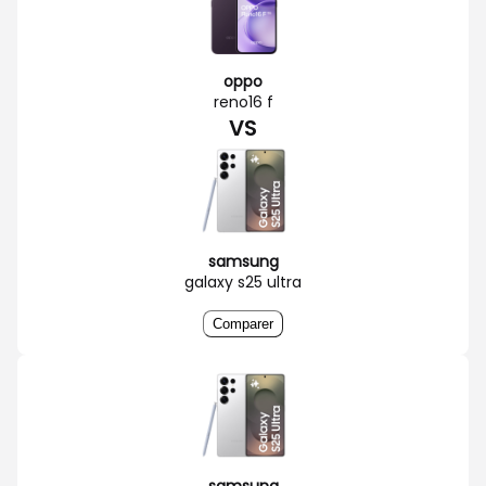
oppo
reno16 f
VS
samsung
galaxy s25 ultra
Comparer
samsung