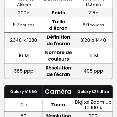
7.9
8.2
mm
mm
200
Poids
218
g
g
Taille
6.7
6.9
pouces
pouces
d'écran
Définition
2340
x 1080
3120
x 1440
de l'écran
Nombre de
16
M
16
M
couleurs
Résolution
385 ppp
498 ppp
de l'écran
Caméra
Galaxy A16 5G
Galaxy S25 Ultra
Digital Zoom up
10
x
Zoom
to 100
x
50
Résolution
200