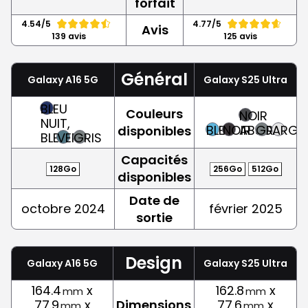
forfait
4.54/5
4.77/5
Avis
139 avis
125 avis
Général
Galaxy A16 5G
Galaxy S25 Ultra
BLEU
Couleurs
NOIR
NUIT,
BLEU
NOIR
ABSOLU
GRIS
ARGE
disponibles
BLEU
VERT
GRIS
Capacités
128Go
256Go
512Go
disponibles
Date de
octobre 2024
février 2025
sortie
Design
Galaxy A16 5G
Galaxy S25 Ultra
164.4
x
162.8
x
mm
mm
77.9
x
Dimensions
77.6
x
mm
mm