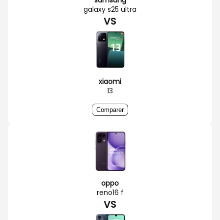
galaxy s25 ultra
VS
xiaomi
13
Comparer
oppo
reno16 f
VS