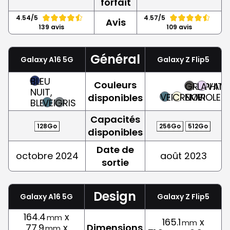
forfait
4.54/5
4.57/5
Avis
139 avis
109 avis
Général
Galaxy A16 5G
Galaxy Z Flip5
BLEU
Couleurs
GRAPHITE,
LAVAND
NUIT,
VERT
CREME
NOIR
VIOLET
disponibles
BLEU
VERT
GRIS
Capacités
128Go
256Go
512Go
disponibles
Date de
octobre 2024
août 2023
sortie
Design
Galaxy A16 5G
Galaxy Z Flip5
164.4
x
mm
165.1
x
mm
77.9
x
Dimensions
mm