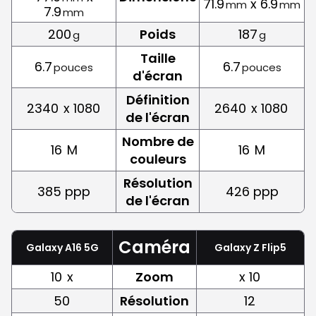
71.9
x 6.9
mm
mm
7.9
mm
200
Poids
187
g
g
Taille
6.7
6.7
pouces
pouces
d'écran
Définition
2340
x 1080
2640
x 1080
de l'écran
Nombre de
16
M
16
M
couleurs
Résolution
385 ppp
426 ppp
de l'écran
Caméra
Galaxy A16 5G
Galaxy Z Flip5
10
x
Zoom
x 10
50
Résolution
12