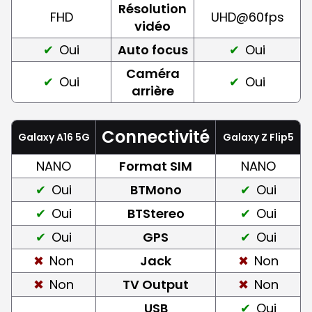
Résolution
FHD
UHD@60fps
vidéo
Oui
Auto focus
Oui
Caméra
Oui
Oui
arrière
Connectivité
Galaxy A16 5G
Galaxy Z Flip5
NANO
Format SIM
NANO
Oui
BTMono
Oui
Oui
BTStereo
Oui
Oui
GPS
Oui
Non
Jack
Non
Non
TV Output
Non
USB
Oui