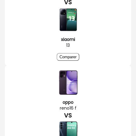
VS
xiaomi
13
Comparer
oppo
reno16 f
VS