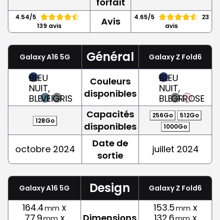
forfait
4.54/5
4.65/5
23
Avis
139 avis
avis
Général
Galaxy A16 5G
Galaxy Z Fold6
BLEU
BLEU
Couleurs
NUIT,
NUIT,
disponibles
BLEU
VERT
GRIS
BLEU
GRIS
ROSE
Capacités
256Go
512Go
128Go
disponibles
1000Go
Date de
octobre 2024
juillet 2024
sortie
Design
Galaxy A16 5G
Galaxy Z Fold6
164.4
x
153.5
x
mm
mm
77.9
x
Dimensions
132.6
x
mm
mm