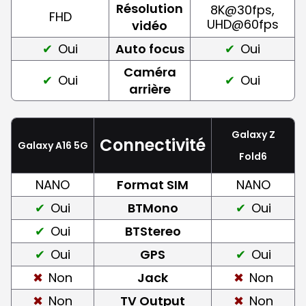
Résolution
8K@30fps,
FHD
UHD@60fps
vidéo
Oui
Auto focus
Oui
Caméra
Oui
Oui
arrière
Galaxy Z
Connectivité
Galaxy A16 5G
Fold6
NANO
Format SIM
NANO
Oui
BTMono
Oui
Oui
BTStereo
Oui
GPS
Oui
Non
Jack
Non
Non
TV Output
Non