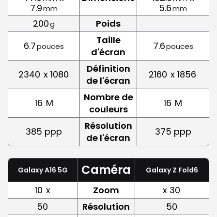
7.9
5.6
mm
mm
200
Poids
g
Taille
6.7
7.6
pouces
pouces
d'écran
Définition
2340
x 1080
2160
x 1856
de l'écran
Nombre de
16
M
16
M
couleurs
Résolution
385 ppp
375 ppp
de l'écran
Caméra
Galaxy A16 5G
Galaxy Z Fold6
10
x
Zoom
x 30
50
Résolution
50