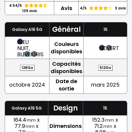
4.54/5
Avis
4/5
3 avis
139 avis
Général
Galaxy A16 5G
15
BLEU
Couleurs
NUIT,
NOIR
VERT
disponibles
BLEU
VERT
GRIS
Capacités
128Go
512Go
disponibles
Date de
octobre 2024
mars 2025
sortie
Design
Galaxy A16 5G
15
164.4
x
152.3
x
mm
mm
77.9
x
Dimensions
71.2
x
mm
mm