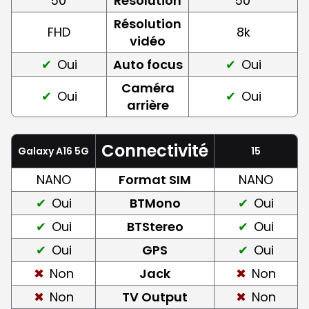
50
Résolution
50
Résolution
FHD
8k
vidéo
Oui
Auto focus
Oui
Caméra
Oui
Oui
arrière
Connectivité
Galaxy A16 5G
15
NANO
Format SIM
NANO
Oui
BTMono
Oui
Oui
BTStereo
Oui
Oui
GPS
Oui
Non
Jack
Non
Non
TV Output
Non