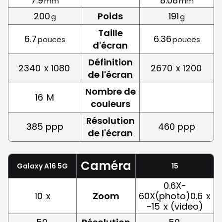
7.9
8.08
mm
mm
200
Poids
191
g
g
Taille
6.7
6.36
pouces
pouces
d'écran
Définition
2340
x 1080
2670
x 1200
de l'écran
Nombre de
16
M
couleurs
Résolution
385 ppp
460 ppp
de l'écran
Caméra
Galaxy A16 5G
15
0.6X-
10
x
Zoom
60X(photo)0.6
x
-15
x (video)