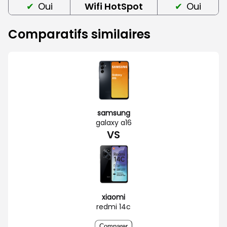
Oui
Wifi HotSpot
Oui
Comparatifs similaires
samsung
galaxy a16
VS
xiaomi
redmi 14c
Comparer