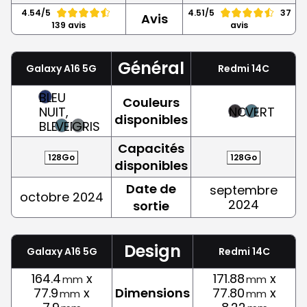
4.54/5
4.51/5
37
Avis
139 avis
avis
Général
Galaxy A16 5G
Redmi 14C
BLEU
Couleurs
NUIT,
NOIR
VERT
disponibles
BLEU
VERT
GRIS
Capacités
128Go
128Go
disponibles
Date de
septembre
octobre 2024
2024
sortie
Design
Galaxy A16 5G
Redmi 14C
164.4
x
171.88
x
mm
mm
77.9
x
Dimensions
77.80
x
mm
mm