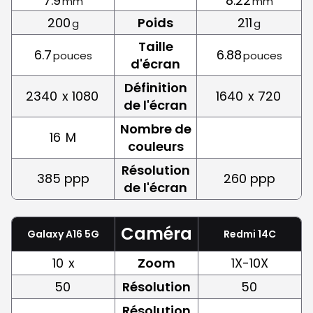
7.9
8.22
mm
mm
200
Poids
211
g
g
Taille
6.7
6.88
pouces
pouces
d'écran
Définition
2340
x 1080
1640
x 720
de l'écran
Nombre de
16
M
couleurs
Résolution
385 ppp
260 ppp
de l'écran
Caméra
Galaxy A16 5G
Redmi 14C
10
x
Zoom
1X-10X
50
Résolution
50
Résolution