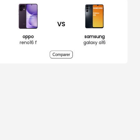
VS
oppo
samsung
reno16 f
galaxy a16
Comparer