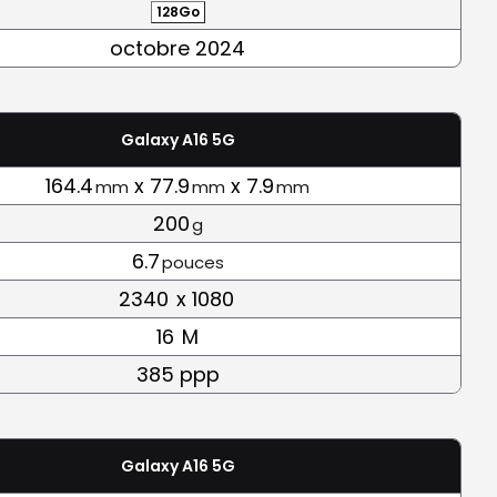
128Go
octobre 2024
Galaxy A16 5G
164.4
x 77.9
x 7.9
mm
mm
mm
200
g
6.7
pouces
2340
x 1080
16
M
385 ppp
Galaxy A16 5G