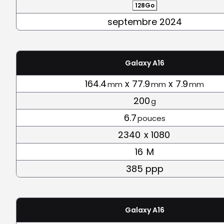
128Go
septembre 2024
Galaxy A16
164.4
x 77.9
x 7.9
mm
mm
mm
200
g
6.7
pouces
2340
x 1080
16
M
385 ppp
Galaxy A16