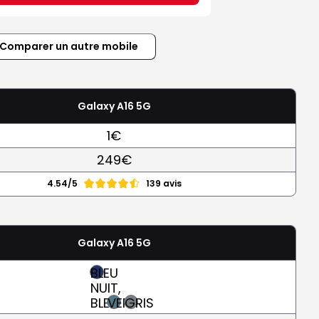
Comparer un autre mobile
Galaxy A16 5G
1€
249€
4.54/5
139 avis
Galaxy A16 5G
BLEU
NUIT,
BLEU
VERT
GRIS