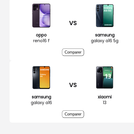
VS
oppo
samsung
reno16 f
galaxy a16 5g
Comparer
VS
samsung
xiaomi
galaxy a16
13
Comparer