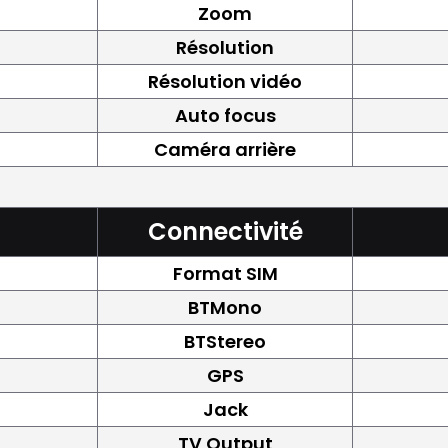
Zoom
Résolution
Résolution vidéo
Auto focus
Caméra arrière
Connectivité
Format SIM
BTMono
BTStereo
GPS
Jack
TV Output