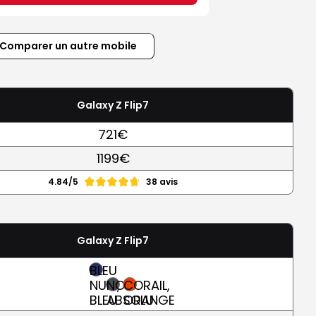
Comparer un autre mobile
Galaxy Z Flip7
721€
1199€
4.84/5
38 avis
Galaxy Z Flip7
BLEU
NUIT,
NOIR
CORAIL,
BLEU
ABSOLU
ORANGE