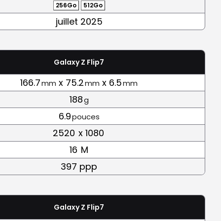
256Go
512Go
juillet 2025
Galaxy Z Flip7
166.7
x 75.2
x 6.5
mm
mm
mm
188
g
6.9
pouces
2520
x 1080
16
M
397 ppp
Galaxy Z Flip7