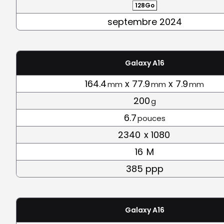
128Go
septembre 2024
Galaxy A16
164.4
x 77.9
x 7.9
mm
mm
mm
200
g
6.7
pouces
2340
x 1080
16
M
385 ppp
Galaxy A16