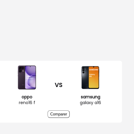
VS
oppo
samsung
reno16 f
galaxy a16
Comparer