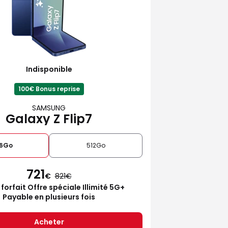
Indisponible
100€ Bonus reprise
SAMSUNG
Galaxy Z Flip7
6Go
512Go
721
€
821
 forfait Offre spéciale Illimité 5G+
Payable en plusieurs fois
Acheter