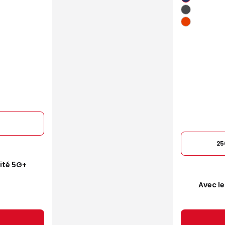
25
mité 5G+
Avec le