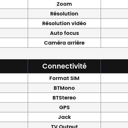
Zoom
Résolution
Résolution vidéo
Auto focus
Caméra arrière
Connectivité
Format SIM
BTMono
BTStereo
GPS
Jack
TV Output