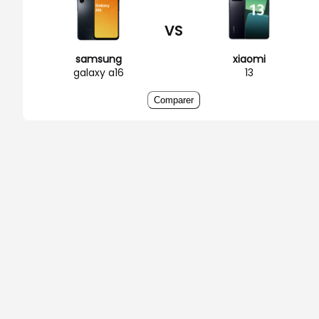
VS
samsung
xiaomi
galaxy a16
13
Comparer