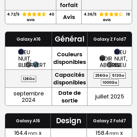
forfait
4.72/5
40
4.36/5
19
Avis
avis
avis
Général
Galaxy A16
Galaxy Z Fold7
BLEU
BLEU
Couleurs
NUIT,
NOIR
NUIT,
disponibles
BLEU
GRIS
VERT
ABSOLU
GRIS
BLEU
Capacités
256Go
512Go
128Go
disponibles
1000Go
Date de
septembre
juillet 2025
2024
sortie
Design
Galaxy A16
Galaxy Z Fold7
164.4
x
158.4
x
mm
mm