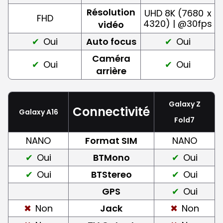
Résolution
UHD 8K (7680
x
FHD
4320) | @30fps
vidéo
Oui
Auto focus
Oui
Caméra
Oui
Oui
arrière
Galaxy Z
Connectivité
Galaxy A16
Fold7
NANO
Format SIM
NANO
Oui
BTMono
Oui
Oui
BTStereo
Oui
GPS
Oui
Non
Jack
Non