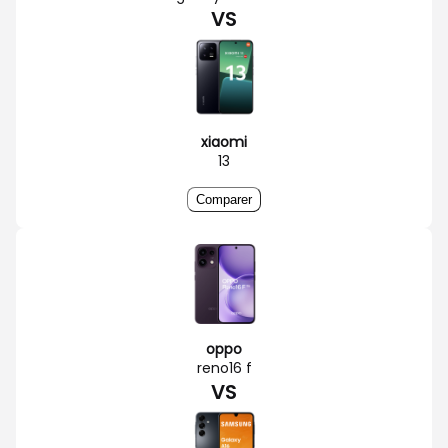
VS
xiaomi
13
Comparer
oppo
reno16 f
VS