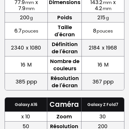
77.9
x
Dimensions
143.2
x
mm
mm
7.9
4.2
mm
mm
200
Poids
215
g
g
Taille
6.7
8
pouces
pouces
d'écran
Définition
2340
x 1080
2184
x 1968
de l'écran
Nombre de
16
M
16
M
couleurs
Résolution
385 ppp
367 ppp
de l'écran
Caméra
Galaxy A16
Galaxy Z Fold7
x 10
Zoom
30
50
Résolution
200