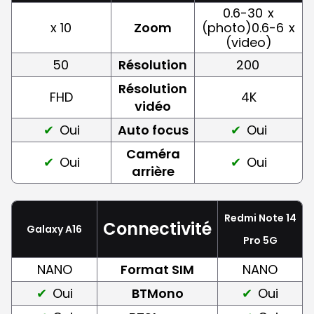
0.6-30
x
x 10
Zoom
(photo)0.6-6
x
(video)
50
Résolution
200
Résolution
FHD
4K
vidéo
Oui
Auto focus
Oui
Caméra
Oui
Oui
arrière
Redmi Note 14
Connectivité
Galaxy A16
Pro 5G
NANO
Format SIM
NANO
Oui
BTMono
Oui