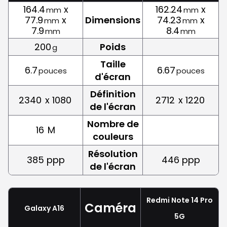
164.4
x
162.24
x
mm
mm
77.9
x
Dimensions
74.23
x
mm
mm
7.9
8.4
mm
mm
200
Poids
g
Taille
6.7
6.67
pouces
pouces
d'écran
Définition
2340
x 1080
2712
x 1220
de l'écran
Nombre de
16
M
couleurs
Résolution
385 ppp
446 ppp
de l'écran
Redmi Note 14 Pro
Caméra
Galaxy A16
5G