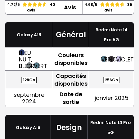
4.72/5
40
4.68/5
35
Avis
avis
avis
Redmi Note 14
Général
Galaxy A16
Pro 5G
BLEU
Couleurs
NUIT,
VERT
NOIR
VIOLET
disponibles
BLEU
GRIS
VERT
Capacités
128Go
256Go
disponibles
Date de
septembre
janvier 2025
2024
sortie
Redmi Note 14 Pro
Design
Galaxy A16
5G