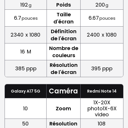
192
Poids
200
g
g
Taille
6.7
6.67
pouces
pouces
d'écran
Définition
2340
x 1080
2400
x 1080
de l'écran
Nombre de
16
M
couleurs
Résolution
385 ppp
395 ppp
de l'écran
Caméra
Galaxy A17 5G
Redmi Note 14
1X-20X
10
Zoom
photo1X-6X
video
50
Résolution
108