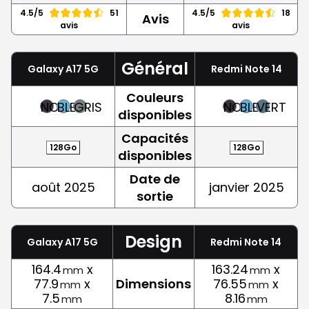
4.5/5
51
4.5/5
18
Avis
avis
avis
Général
Galaxy A17 5G
Redmi Note 14
Couleurs
NOIR
BLEU
GRIS
NOIR
BLEU
VERT
disponibles
Capacités
128Go
128Go
disponibles
Date de
août 2025
janvier 2025
sortie
Design
Galaxy A17 5G
Redmi Note 14
164.4
x
163.24
x
mm
mm
77.9
x
Dimensions
76.55
x
mm
mm
7.5
8.16
mm
mm