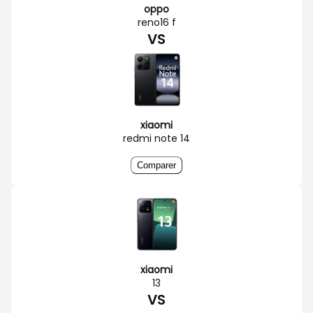
oppo
reno16 f
VS
xiaomi
redmi note 14
Comparer
xiaomi
13
VS