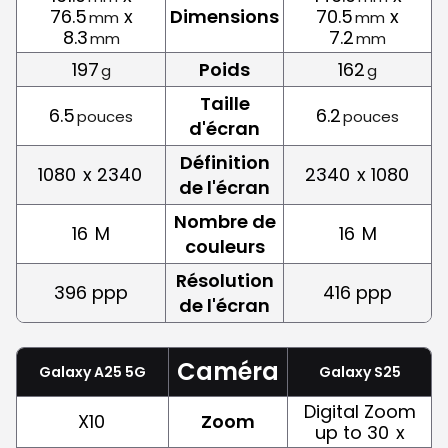
76.5
x
Dimensions
70.5
x
mm
mm
8.3
7.2
mm
mm
197
Poids
162
g
g
Taille
6.5
6.2
pouces
pouces
d'écran
Définition
1080
x 2340
2340
x 1080
de l'écran
Nombre de
16
M
16
M
couleurs
Résolution
396 ppp
416 ppp
de l'écran
Caméra
Galaxy A25 5G
Galaxy S25
Digital Zoom
X10
Zoom
up to 30
x