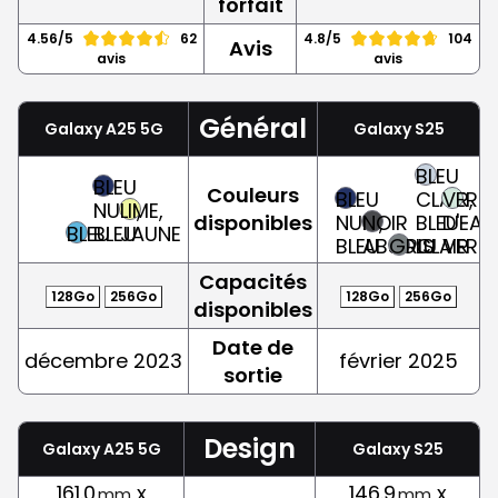
forfait
4.56/5
62
4.8/5
104
Avis
avis
avis
Général
Galaxy A25 5G
Galaxy S25
BLEU
BLEU
Couleurs
BLEU
CLAIR,
VERT
NUIT,
LIME,
disponibles
NUIT,
NOIR
BLEU-
D'EAU
BLEU
BLEU
JAUNE
BLEU
ABSOLU
GRIS
CLAIR
VERT
Capacités
128Go
256Go
128Go
256Go
disponibles
Date de
décembre 2023
février 2025
sortie
Design
Galaxy A25 5G
Galaxy S25
161.0
x
146.9
x
mm
mm