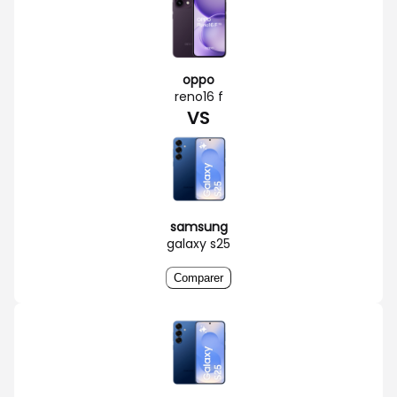
oppo
reno16 f
VS
samsung
galaxy s25
Comparer