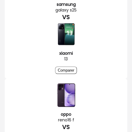
samsung
galaxy s25
VS
xiaomi
13
Comparer
oppo
reno16 f
VS