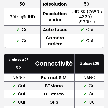
50
Résolution
50
UHD 8K (7680
x
Résolution
30fps@UHD
4320) |
vidéo
@30fps
Oui
Auto focus
Oui
Caméra
Oui
Oui
arrière
Galaxy A25
Connectivité
Galaxy S25
5G
NANO
Format SIM
NANO
Oui
BTMono
Oui
Oui
BTStereo
Oui
Oui
GPS
Oui