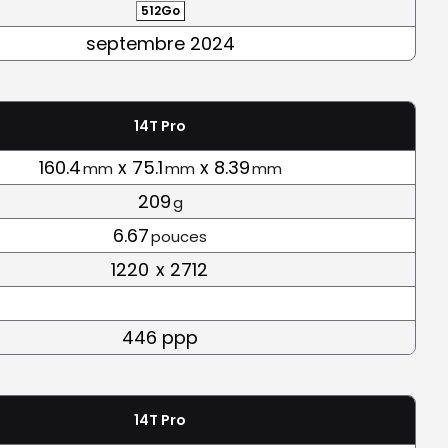
512Go
septembre 2024
14T Pro
160.4
x 75.1
x 8.39
mm
mm
mm
209
g
6.67
pouces
1220
x 2712
446 ppp
14T Pro