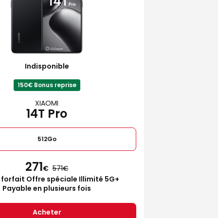
Indisponible
150€ Bonus reprise
XIAOMI
14T Pro
512Go
271
€
571
 forfait Offre spéciale Illimité 5G+
Payable en plusieurs fois
Acheter