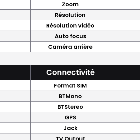
Zoom
Résolution
Résolution vidéo
Auto focus
Caméra arrière
Connectivité
Format SIM
BTMono
BTStereo
GPS
Jack
TV Output