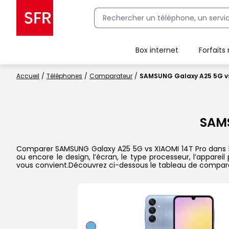
Box internet
Forfaits
Client Box SFR, ajouter une offre Maison Sécurisée
Accueil
Téléphones
Comparateur
SAMSUNG Galaxy A25 5G vs
SAM
Comparer SAMSUNG Galaxy A25 5G vs XIAOMI 14T Pro dans le d
ou encore le design, l’écran, le type processeur, l’appare
vous convient.Découvrez ci-dessous le tableau de compara