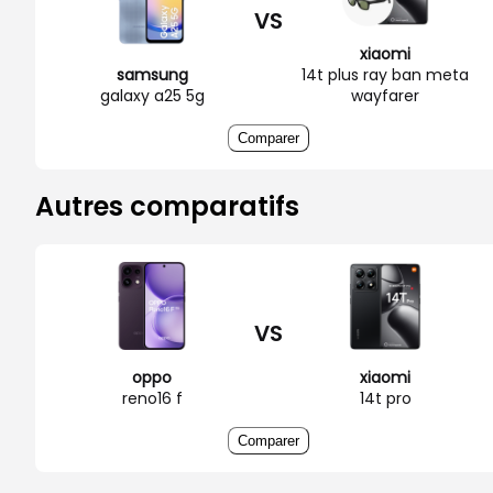
VS
xiaomi
samsung
14t plus ray ban meta
galaxy a25 5g
wayfarer
Comparer
Autres comparatifs
VS
oppo
xiaomi
reno16 f
14t pro
Comparer