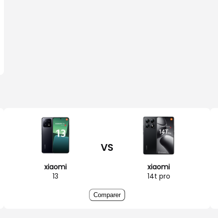
VS
xiaomi
xiaomi
13
14t pro
Comparer