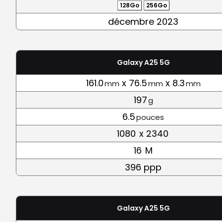
128Go
256Go
décembre 2023
Galaxy A25 5G
161.0
x 76.5
x 8.3
mm
mm
mm
197
g
6.5
pouces
1080
x 2340
16
M
396 ppp
Galaxy A25 5G