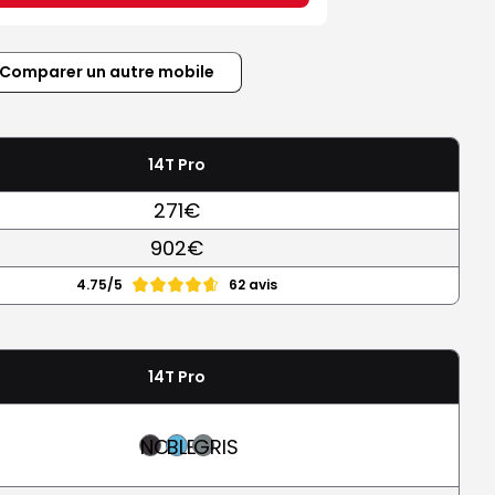
Comparer un autre mobile
14T Pro
271€
902€
4.75/5
62 avis
14T Pro
NOIR
BLEU
GRIS