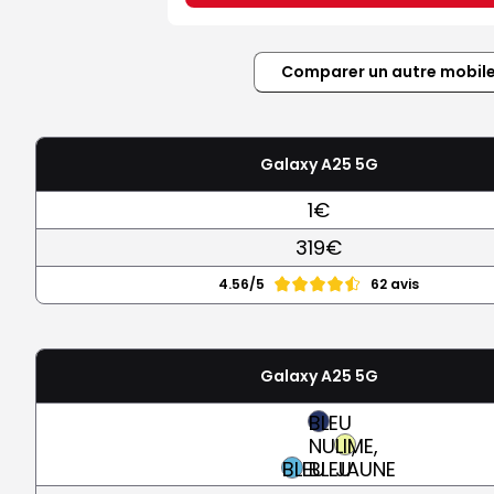
Comparer un autre mobil
Galaxy A25 5G
1€
319€
4.56/5
62 avis
Galaxy A25 5G
BLEU
NUIT,
LIME,
BLEU
BLEU
JAUNE