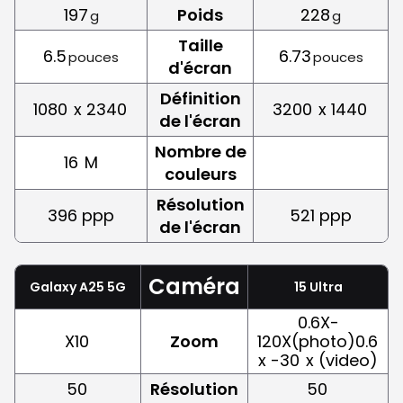
197
Poids
228
g
g
Taille
6.5
6.73
pouces
pouces
d'écran
Définition
1080
x 2340
3200
x 1440
de l'écran
Nombre de
16
M
couleurs
Résolution
396 ppp
521 ppp
de l'écran
Caméra
Galaxy A25 5G
15 Ultra
0.6X-
X10
Zoom
120X(photo)0.6
x -30
x (video)
50
Résolution
50