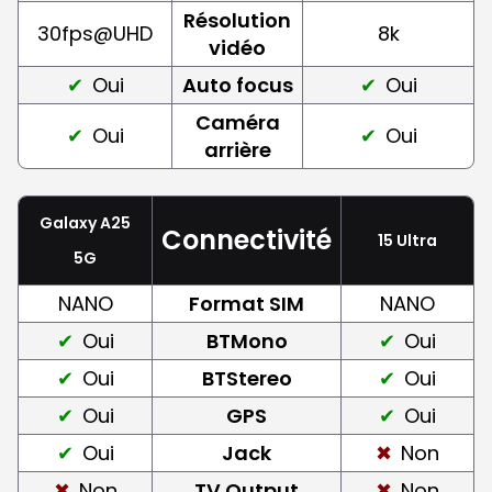
Résolution
30fps@UHD
8k
vidéo
Oui
Auto focus
Oui
Caméra
Oui
Oui
arrière
Galaxy A25
Connectivité
15 Ultra
5G
NANO
Format SIM
NANO
Oui
BTMono
Oui
Oui
BTStereo
Oui
Oui
GPS
Oui
Oui
Jack
Non
Non
TV Output
Non