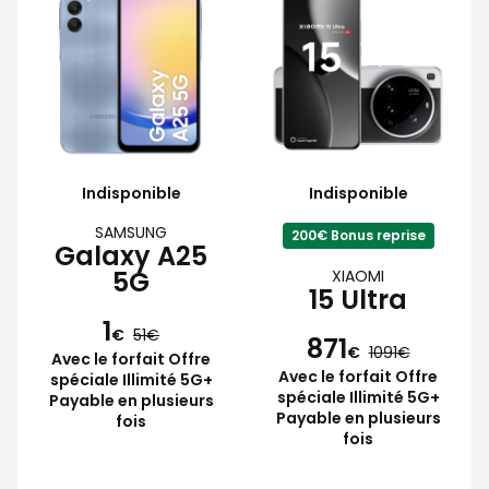
Indisponible
Indisponible
SAMSUNG
200€ Bonus reprise
Galaxy A25
5G
XIAOMI
15 Ultra
1
€
51
871
€
1091
Avec le forfait Offre
Avec le forfait Offre
spéciale Illimité 5G+
spéciale Illimité 5G+
Payable en plusieurs
Payable en plusieurs
fois
fois