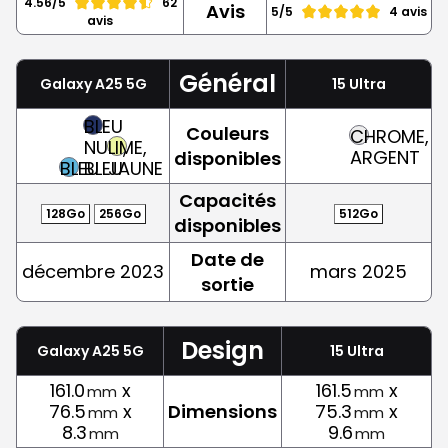
4.56/5
62
Avis
5/5
4 avis
avis
Général
Galaxy A25 5G
15 Ultra
BLEU
Couleurs
CHROME,
NUIT,
LIME,
ARGENT
disponibles
BLEU
BLEU
JAUNE
Capacités
128Go
256Go
512Go
disponibles
Date de
décembre 2023
mars 2025
sortie
Design
Galaxy A25 5G
15 Ultra
161.0
x
161.5
x
mm
mm
76.5
x
Dimensions
75.3
x
mm
mm
8.3
9.6
mm
mm