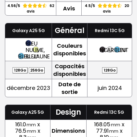
4.56/5
62
4.5/5
20
Avis
avis
avis
Général
Galaxy A25 5G
Redmi 13C 5G
BLEU
Couleurs
NUIT,
LIME,
NOIR
ARGENT
BLEU
disponibles
BLEU
BLEU
JAUNE
Capacités
128Go
256Go
128Go
disponibles
Date de
décembre 2023
juin 2024
sortie
Design
Galaxy A25 5G
Redmi 13C 5G
161.0
x
168.05
x
mm
mm
76.5
x
Dimensions
77.91
x
mm
mm