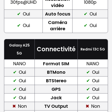
30fps@UHD
1080p
vidéo
Oui
Auto focus
Oui
Caméra
Oui
Oui
arrière
Galaxy A25
Connectivité
Redmi 13C 5G
5G
NANO
Format SIM
NANO
Oui
BTMono
Oui
Oui
BTStereo
Oui
Oui
GPS
Oui
Oui
Jack
Oui
Non
TV Output
Non