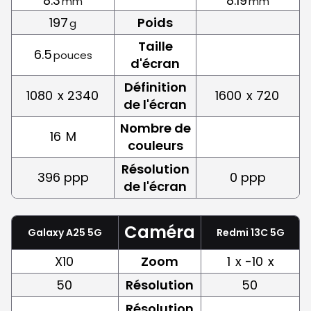
8.3
8.19
mm
mm
197
Poids
g
Taille
6.5
pouces
d'écran
Définition
1080
x 2340
1600
x 720
de l'écran
Nombre de
16
M
couleurs
Résolution
396 ppp
0 ppp
de l'écran
Caméra
Galaxy A25 5G
Redmi 13C 5G
X10
Zoom
1
x -10
x
50
Résolution
50
Résolution