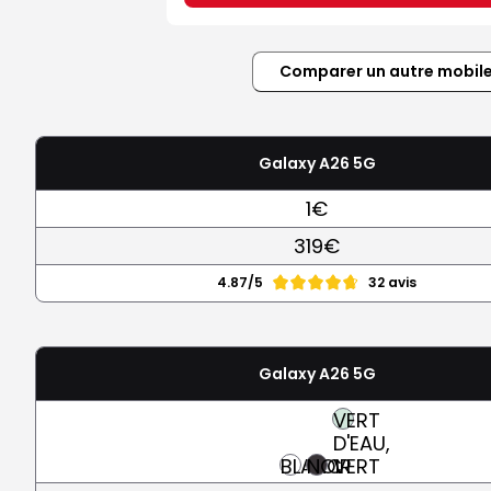
Comparer un autre mobil
Galaxy A26 5G
1€
319€
4.87/5
32 avis
Galaxy A26 5G
VERT
D'EAU,
BLANC
NOIR
VERT