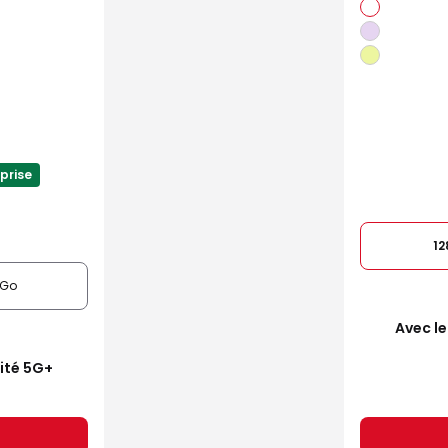
prise
1
6Go
Avec le
mité 5G+