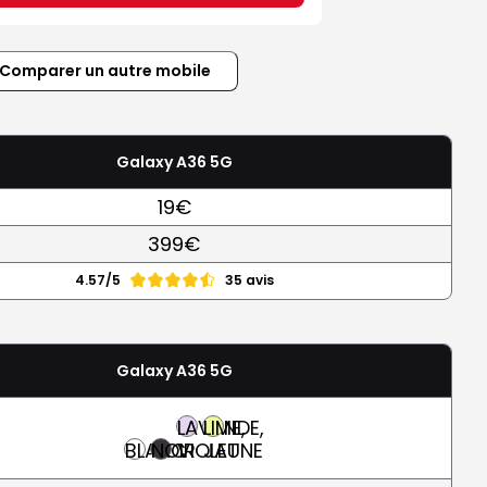
Comparer un autre mobile
Galaxy A36 5G
19€
399€
4.57/5
35 avis
Galaxy A36 5G
LAVANDE,
LIME,
BLANC
NOIR
VIOLET
JAUNE