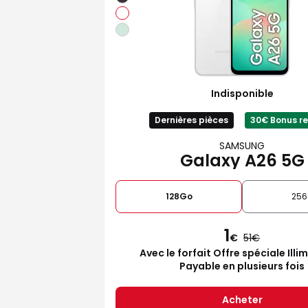
Indisponible
Dernières pièces
30€ Bonus re
SAMSUNG
Galaxy A26 5G
128Go
25
1
€
51
Avec le forfait Offre spéciale Illi
Payable en plusieurs fois
Acheter