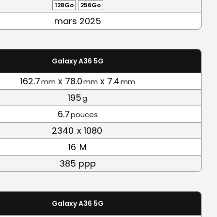
128Go
256Go
mars 2025
Galaxy A36 5G
162.7
x 78.0
x 7.4
mm
mm
mm
195
g
6.7
pouces
2340
x 1080
16
M
385 ppp
Galaxy A36 5G