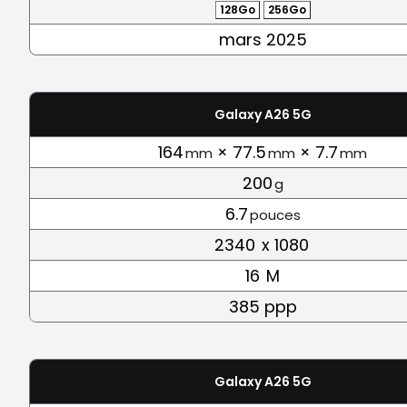
128Go
256Go
mars 2025
Galaxy A26 5G
164
× 77.5
× 7.7
mm
mm
mm
200
g
6.7
pouces
2340
x 1080
16
M
385 ppp
Galaxy A26 5G