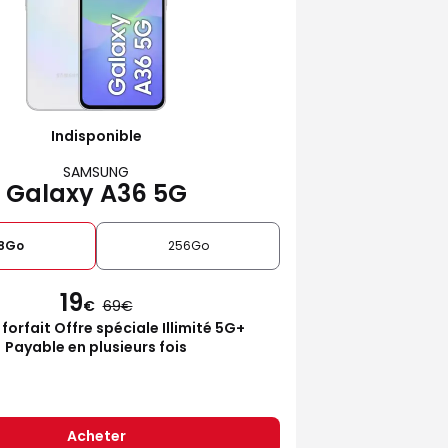
Indisponible
SAMSUNG
Galaxy A36 5G
28Go
256Go
19
€
69
 forfait Offre spéciale Illimité 5G+
Payable en plusieurs fois
Acheter