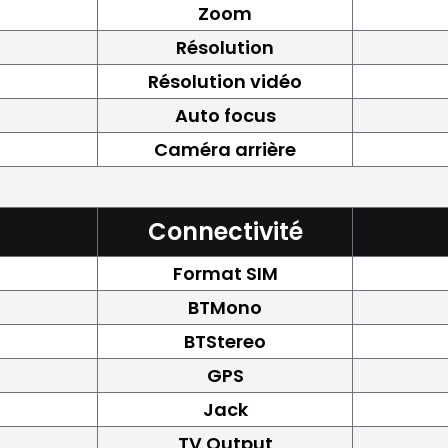
Zoom
Résolution
Résolution vidéo
Auto focus
Caméra arrière
Connectivité
Format SIM
BTMono
BTStereo
GPS
Jack
TV Output