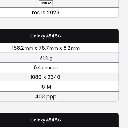
128Go
mars 2023
Galaxy A54 5G
158.2
x 76.7
x 8.2
mm
mm
mm
202
g
6.4
pouces
1080
x 2340
16
M
403 ppp
Galaxy A54 5G