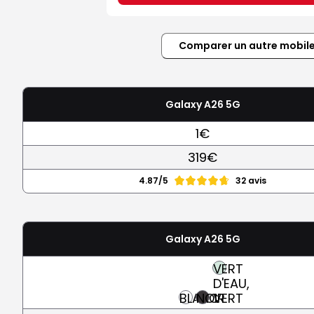
Comparer un autre mobil
Galaxy A26 5G
1€
319€
4.87/5
32 avis
Galaxy A26 5G
VERT
D'EAU,
BLANC
NOIR
VERT