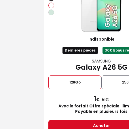
Indisponible
Dernières pièces
30€ Bonus re
SAMSUNG
Galaxy A26 5G
128Go
25
1
€
51
Avec le forfait Offre spéciale Illi
Payable en plusieurs fois
Acheter