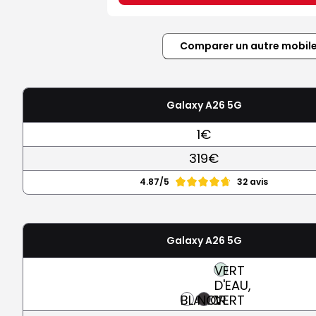
Comparer un autre mobil
Galaxy A26 5G
1€
319€
4.87/5
32 avis
Galaxy A26 5G
VERT
D'EAU,
BLANC
NOIR
VERT