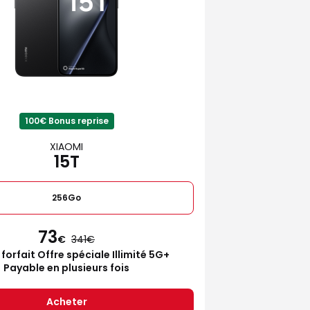
100€ Bonus reprise
XIAOMI
15T
256Go
73
€
341
 forfait Offre spéciale Illimité 5G+
Payable en plusieurs fois
Acheter