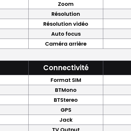
Zoom
Résolution
Résolution vidéo
Auto focus
Caméra arrière
Connectivité
Format SIM
BTMono
BTStereo
GPS
Jack
TV Output