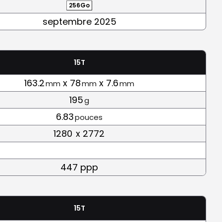
256Go
septembre 2025
15T
163.2
x 78
x 7.6
mm
mm
mm
195
g
6.83
pouces
1280
x 2772
447 ppp
15T