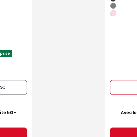
prise
6Go
mité 5G+
Avec le