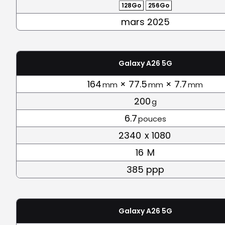
128Go
256Go
mars 2025
Galaxy A26 5G
164
× 77.5
× 7.7
mm
mm
mm
200
g
6.7
pouces
2340
x 1080
16
M
385 ppp
Galaxy A26 5G