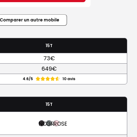
Comparer un autre mobile
15T
73€
649€
4.6/5
10 avis
15T
NOIR
GRIS
ROSE