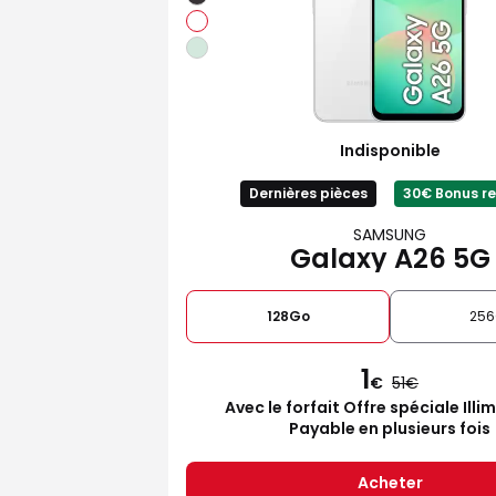
Indisponible
Dernières pièces
30€ Bonus re
SAMSUNG
Galaxy A26 5G
128Go
25
1
€
51
Avec le forfait Offre spéciale Illi
Payable en plusieurs fois
Acheter