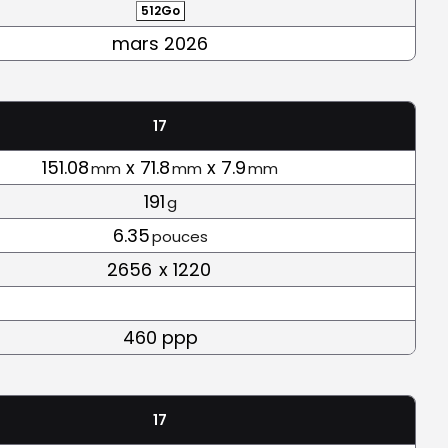
512Go
mars 2026
17
151.08
x 71.8
x 7.9
mm
mm
mm
191
g
6.35
pouces
2656
x 1220
460 ppp
17