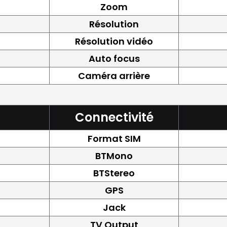
Zoom
Résolution
Résolution vidéo
Auto focus
Caméra arrière
Connectivité
Format SIM
BTMono
BTStereo
GPS
Jack
TV Output