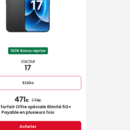
150€ Bonus reprise
XIAOMI
17
512Go
471
€
771
 forfait Offre spéciale Illimité 5G+
Payable en plusieurs fois
Acheter