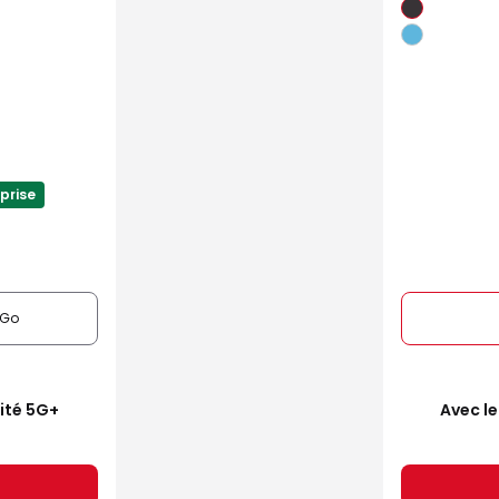
prise
6Go
mité 5G+
Avec le