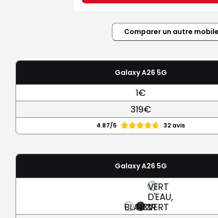
Comparer un autre mobil
Galaxy A26 5G
1€
319€
4.87/5
32 avis
Galaxy A26 5G
VERT
D'EAU,
BLANC
NOIR
VERT