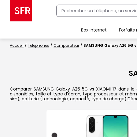
Box internet
Forfaits
Client Box SFR, ajouter une offre Maison Sécurisée
Accueil
Téléphones
Comparateur
SAMSUNG Galaxy A26 5G vs
S
Comparer SAMSUNG Galaxy A26 5G vs XIAOMI 17 dans le dét
disponibles, taille et type d’écran, type processeur et mém
sim), batterie (technologie, capacité, type de charge).Dé