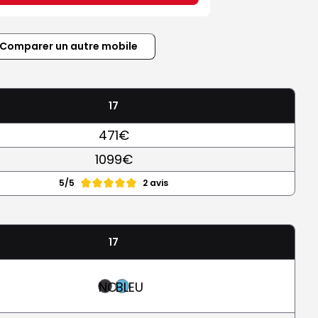
Comparer un autre mobile
17
471€
1099€
5/5
2 avis
17
NOIR
BLEU