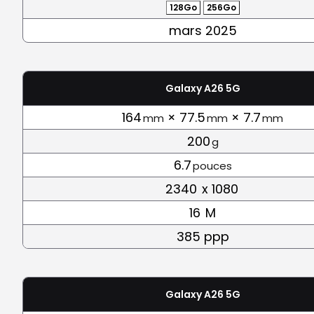
128Go
256Go
mars 2025
Galaxy A26 5G
164
× 77.5
× 7.7
mm
mm
mm
200
g
6.7
pouces
2340
x 1080
16
M
385 ppp
Galaxy A26 5G