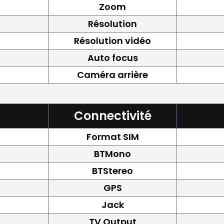
Zoom
Résolution
Résolution vidéo
Auto focus
Caméra arrière
Connectivité
Format SIM
BTMono
BTStereo
GPS
Jack
TV Output