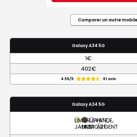
Comparer un autre mobil
Galaxy A34 5G
1€
402€
4.55/5
61 avis
Galaxy A34 5G
LIME,
GRAPHITE,
LAVANDE,
JAUNE
NOIR
VIOLET
ARGENT