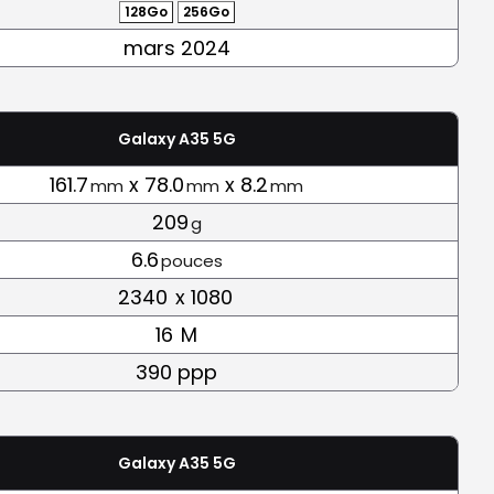
128Go
256Go
mars 2024
Galaxy A35 5G
161.7
x 78.0
x 8.2
mm
mm
mm
209
g
6.6
pouces
2340
x 1080
16
M
390 ppp
Galaxy A35 5G