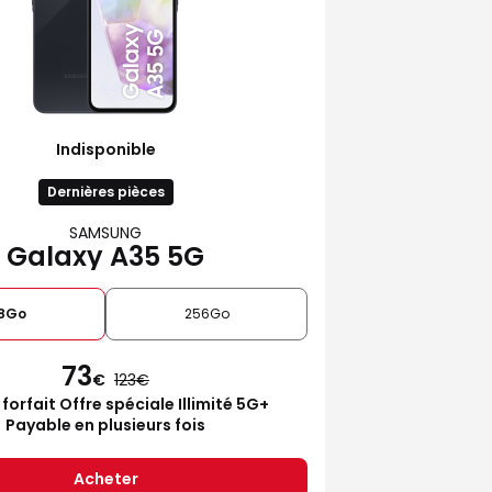
Indisponible
Dernières pièces
SAMSUNG
Galaxy A35 5G
28Go
256Go
73
€
123
 forfait Offre spéciale Illimité 5G+
Payable en plusieurs fois
Acheter