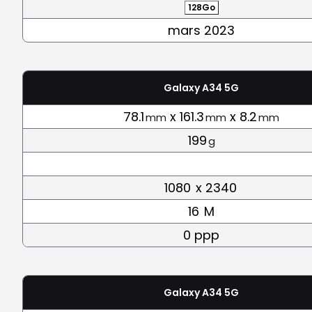
128Go
mars 2023
Galaxy A34 5G
78.1
x 161.3
x 8.2
mm
mm
mm
199
g
1080
x 2340
16
M
0 ppp
Galaxy A34 5G