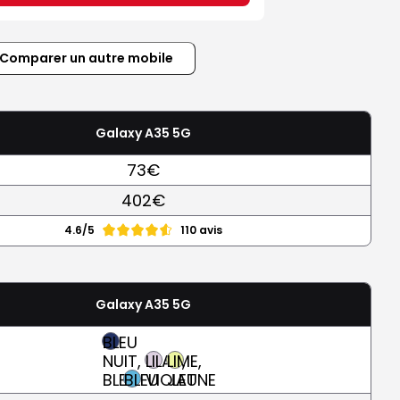
Comparer un autre mobile
Galaxy A35 5G
73€
402€
4.6/5
110 avis
Galaxy A35 5G
BLEU
NUIT,
LILAS,
LIME,
BLEU
BLEU
VIOLET
JAUNE