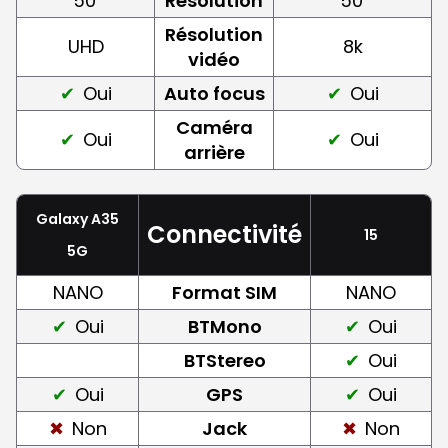
50
Résolution
50
Résolution
UHD
8k
vidéo
Oui
Auto focus
Oui
Caméra
Oui
Oui
arrière
Galaxy A35
Connectivité
15
5G
NANO
Format SIM
NANO
Oui
BTMono
Oui
BTStereo
Oui
Oui
GPS
Oui
Non
Jack
Non