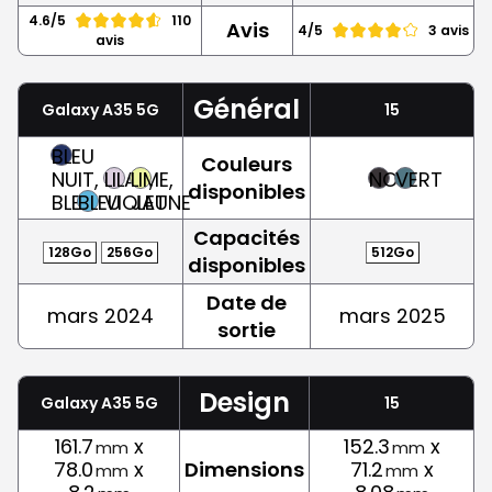
4.6/5
110
Avis
4/5
3 avis
avis
Général
Galaxy A35 5G
15
BLEU
Couleurs
NUIT,
LILAS,
LIME,
NOIR
VERT
disponibles
BLEU
BLEU
VIOLET
JAUNE
Capacités
128Go
256Go
512Go
disponibles
Date de
mars 2024
mars 2025
sortie
Design
Galaxy A35 5G
15
161.7
x
152.3
x
mm
mm
78.0
x
Dimensions
71.2
x
mm
mm