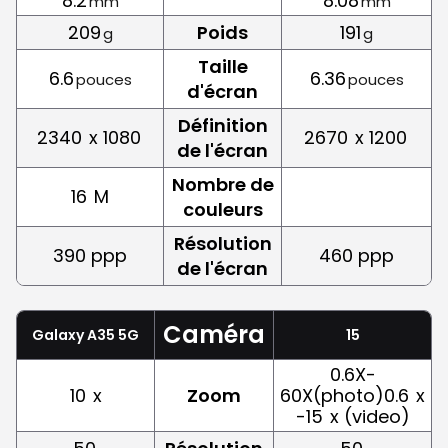
8.2
8.08
mm
mm
209
Poids
191
g
g
Taille
6.6
6.36
pouces
pouces
d'écran
Définition
2340
x 1080
2670
x 1200
de l'écran
Nombre de
16
M
couleurs
Résolution
390 ppp
460 ppp
de l'écran
Caméra
Galaxy A35 5G
15
0.6X-
10
x
Zoom
60X(photo)0.6
x
-15
x (video)