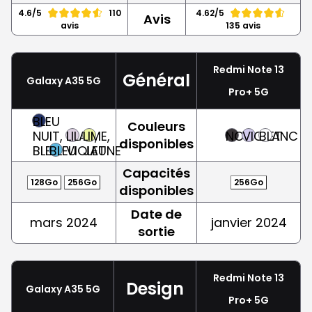
4.6/5
110
4.62/5
Avis
avis
135 avis
Redmi Note 13
Général
Galaxy A35 5G
Pro+ 5G
BLEU
Couleurs
NUIT,
LILAS,
LIME,
NOIR
VIOLET
BLANC
disponibles
BLEU
BLEU
VIOLET
JAUNE
Capacités
128Go
256Go
256Go
disponibles
Date de
mars 2024
janvier 2024
sortie
Redmi Note 13
Design
Galaxy A35 5G
Pro+ 5G