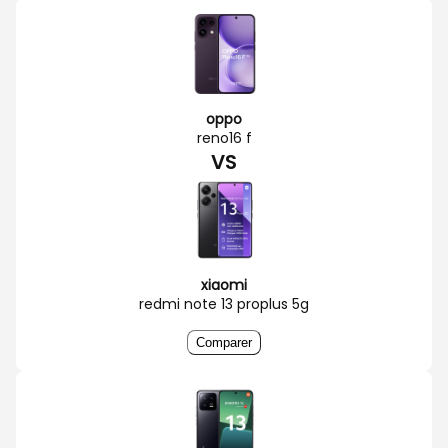
oppo
reno16 f
VS
xiaomi
redmi note 13 proplus 5g
Comparer