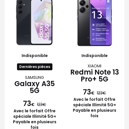
Indisponible
Indisponible
XIAOMI
Dernières pièces
Redmi Note 13
Pro+ 5G
SAMSUNG
Galaxy A35
5G
73
€
123
Avec le forfait Offre
73
€
123
spéciale Illimité 5G+
Payable en plusieurs
Avec le forfait Offre
fois
spéciale Illimité 5G+
Payable en plusieurs
fois