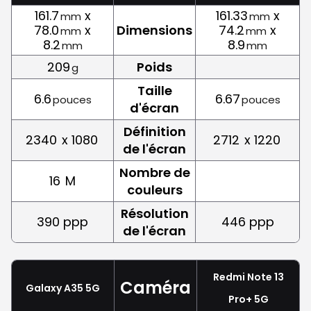
161.7
x
161.33
x
mm
mm
78.0
x
Dimensions
74.2
x
mm
mm
8.2
8.9
mm
mm
209
Poids
g
Taille
6.6
6.67
pouces
pouces
d'écran
Définition
2340
x 1080
2712
x 1220
de l'écran
Nombre de
16
M
couleurs
Résolution
390 ppp
446 ppp
de l'écran
Redmi Note 13
Caméra
Galaxy A35 5G
Pro+ 5G