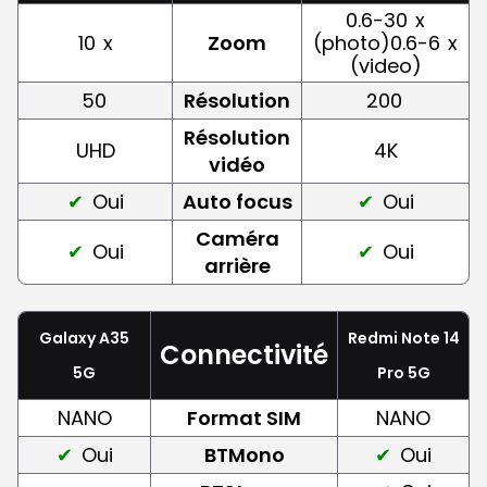
0.6-30
x
10
x
Zoom
(photo)0.6-6
x
(video)
50
Résolution
200
Résolution
UHD
4K
vidéo
Oui
Auto focus
Oui
Caméra
Oui
Oui
arrière
Galaxy A35
Redmi Note 14
Connectivité
5G
Pro 5G
NANO
Format SIM
NANO
Oui
BTMono
Oui