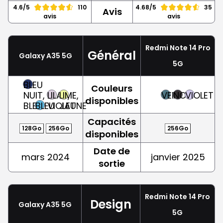
4.6/5
110
4.68/5
35
Avis
avis
avis
Redmi Note 14 Pro
Général
Galaxy A35 5G
5G
BLEU
Couleurs
NUIT,
LILAS,
LIME,
VERT
NOIR
VIOLET
disponibles
BLEU
BLEU
VIOLET
JAUNE
Capacités
128Go
256Go
256Go
disponibles
Date de
mars 2024
janvier 2025
sortie
Redmi Note 14 Pro
Design
Galaxy A35 5G
5G