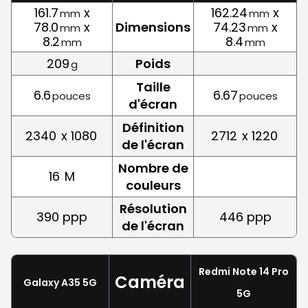
161.7
x
162.24
x
mm
mm
78.0
x
Dimensions
74.23
x
mm
mm
8.2
8.4
mm
mm
209
Poids
g
Taille
6.6
6.67
pouces
pouces
d'écran
Définition
2340
x 1080
2712
x 1220
de l'écran
Nombre de
16
M
couleurs
Résolution
390 ppp
446 ppp
de l'écran
Redmi Note 14 Pro
Caméra
Galaxy A35 5G
5G