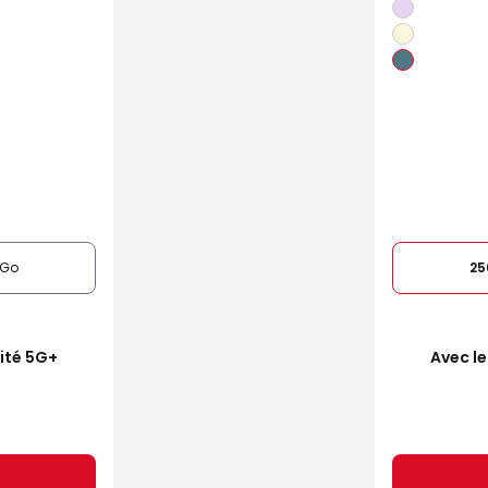
6Go
25
mité 5G+
Avec le