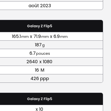
août 2023
Galaxy Z Flip5
165.1
x 71.9
x 6.9
mm
mm
mm
187
g
6.7
pouces
2640
x 1080
16
M
426 ppp
Galaxy Z Flip5
x 10