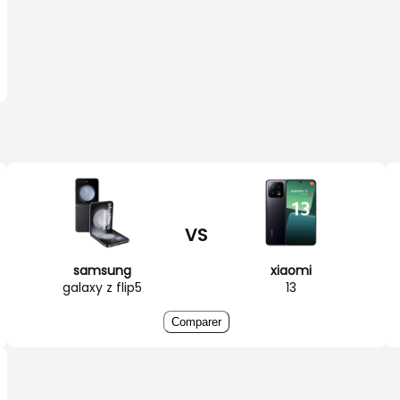
VS
samsung
xiaomi
galaxy z flip5
13
Comparer