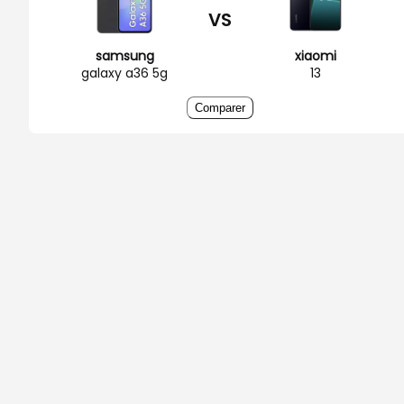
VS
samsung
xiaomi
galaxy a36 5g
13
Comparer