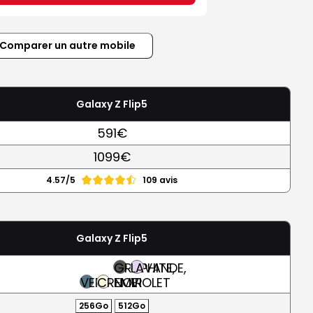
Comparer un autre mobile
Galaxy Z Flip5
591€
1099€
4.57/5
109 avis
Galaxy Z Flip5
GRAPHITE,
LAVANDE,
VERT
CREME
NOIR
VIOLET
256Go
512Go