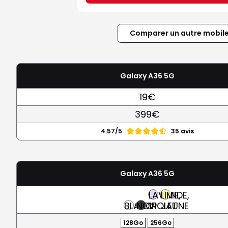
Comparer un autre mobil
Galaxy A36 5G
19€
399€
4.57/5
35 avis
Galaxy A36 5G
LAVANDE,
LIME,
BLANC
NOIR
VIOLET
JAUNE
128Go
256Go