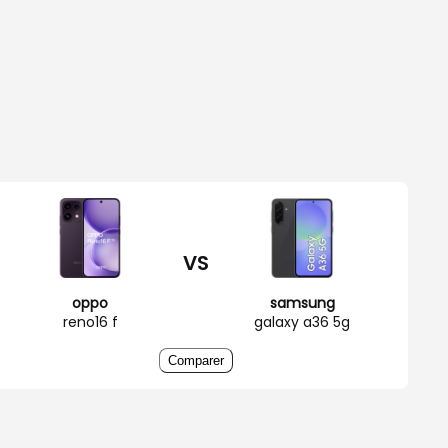
VS
oppo
samsung
reno16 f
galaxy a36 5g
Comparer