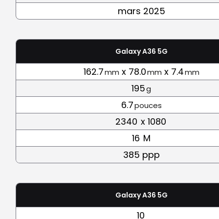
mars 2025
Galaxy A36 5G
162.7
x 78.0
x 7.4
mm
mm
mm
195
g
6.7
pouces
2340
x 1080
16
M
385 ppp
Galaxy A36 5G
10