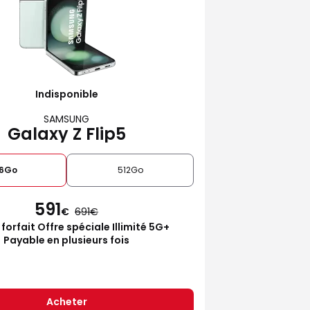
Indisponible
SAMSUNG
Galaxy Z Flip5
6Go
512Go
591
€
691
 forfait Offre spéciale Illimité 5G+
Payable en plusieurs fois
Acheter