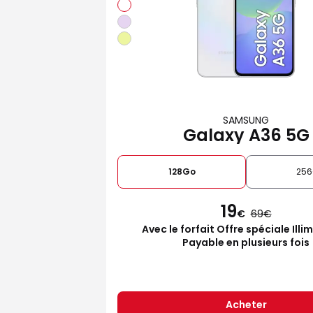
SAMSUNG
Galaxy A36 5G
128Go
25
19
€
69
Avec le forfait Offre spéciale Illi
Payable en plusieurs fois
Acheter