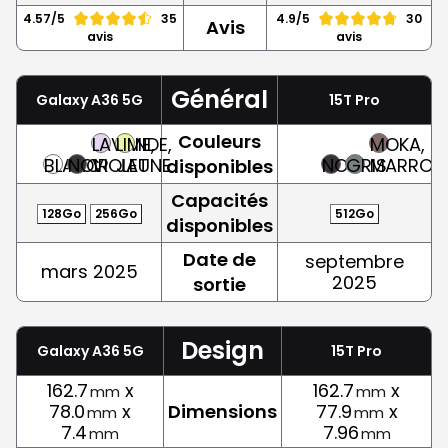
4.57/5
35
4.9/5
30
Avis
avis
avis
Général
Galaxy A36 5G
15T Pro
Couleurs
LAVANDE,
LIME,
MOKA,
BLANC
NOIR
VIOLET
JAUNE
NOIR
GRIS
MARRON
disponibles
Capacités
128Go
256Go
512Go
disponibles
Date de
septembre
mars 2025
2025
sortie
Design
Galaxy A36 5G
15T Pro
162.7
x
162.7
x
mm
mm
78.0
x
Dimensions
77.9
x
mm
mm
7.4
7.96
mm
mm