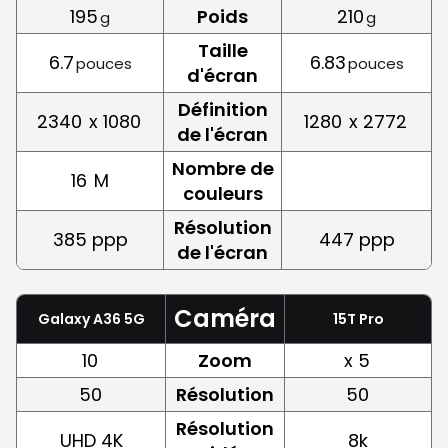
195
Poids
210
g
g
Taille
6.7
6.83
pouces
pouces
d'écran
Définition
2340
x 1080
1280
x 2772
de l'écran
Nombre de
16
M
couleurs
Résolution
385 ppp
447 ppp
de l'écran
Caméra
Galaxy A36 5G
15T Pro
10
Zoom
x 5
50
Résolution
50
Résolution
UHD 4K
8k