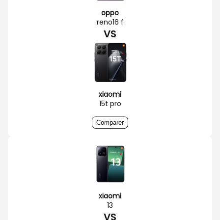
oppo
reno16 f
VS
xiaomi
15t pro
Comparer
xiaomi
13
VS