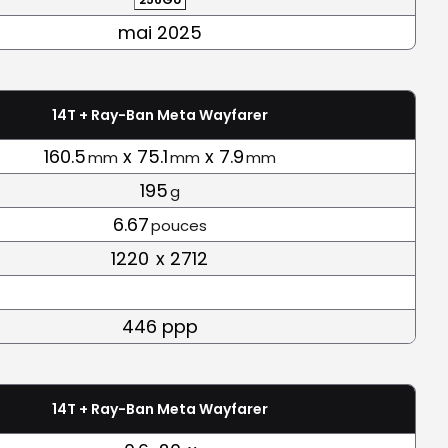
mai 2025
14T + Ray-Ban Meta Wayfarer
160.5
x 75.1
x 7.9
mm
mm
mm
195
g
6.67
pouces
1220
x 2712
446 ppp
14T + Ray-Ban Meta Wayfarer