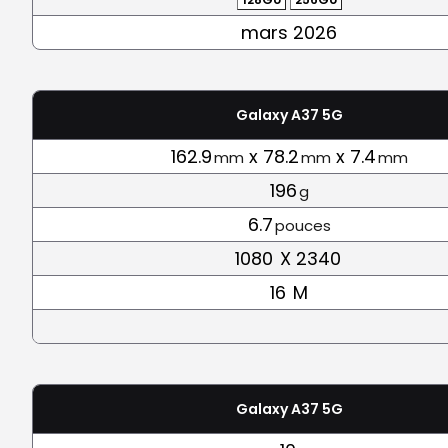
mars 2026
Galaxy A37 5G
162.9
x 78.2
x 7.4
mm
mm
mm
196
g
6.7
pouces
1080
X 2340
16
M
Galaxy A37 5G