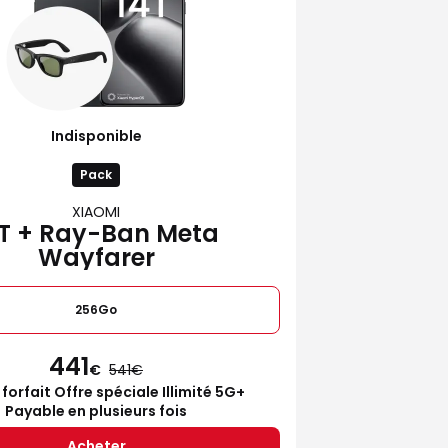
Indisponible
Pack
XIAOMI
4T + Ray-Ban Meta
Wayfarer
256Go
441
€
541
 forfait Offre spéciale Illimité 5G+
Payable en plusieurs fois
Acheter