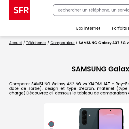
Box internet
Forfaits
Client Box SFR, ajouter une offre Maison Sécurisée
Accueil
Téléphones
Comparateur
SAMSUNG Galaxy A37 5G vs
SAMSUNG Galax
Comparer SAMSUNG Galaxy A37 5G vs XIAOMI 14T + Ray-Ban Me
date de sortie), design et type d’écran, matériel (type
charge).Découvrez ci-dessous le tableau de comparaison d