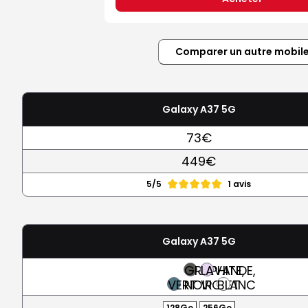
Comparer un autre mobil
Galaxy A37 5G
73€
449€
5/5
1 avis
Galaxy A37 5G
GRAPHITE,
LAVANDE,
VERT
NOIR
VIOLET
BLANC
128Go
256Go