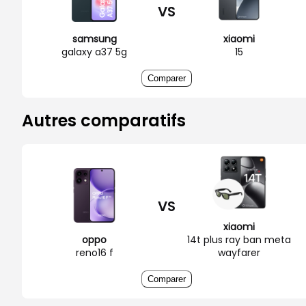
VS
samsung
xiaomi
galaxy a37 5g
15
Comparer
Autres comparatifs
VS
xiaomi
oppo
14t plus ray ban meta
reno16 f
wayfarer
Comparer