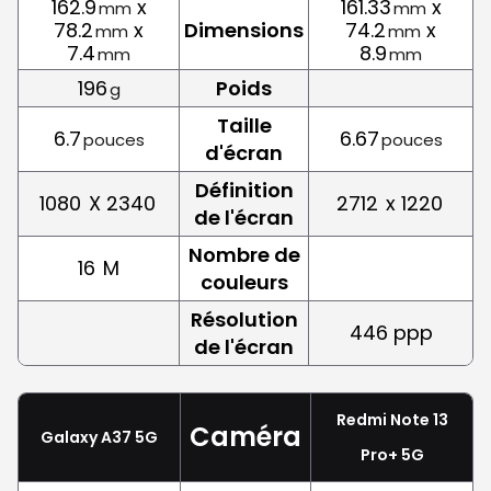
162.9
x
161.33
x
mm
mm
78.2
x
Dimensions
74.2
x
mm
mm
7.4
8.9
mm
mm
196
Poids
g
Taille
6.7
6.67
pouces
pouces
d'écran
Définition
1080
X 2340
2712
x 1220
de l'écran
Nombre de
16
M
couleurs
Résolution
446 ppp
de l'écran
Redmi Note 13
Caméra
Galaxy A37 5G
Pro+ 5G