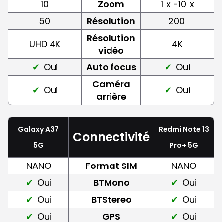
10
Zoom
1
x -10
x
50
Résolution
200
Résolution
UHD 4K
4K
vidéo
Oui
Auto focus
Oui
Caméra
Oui
Oui
arrière
Galaxy A37
Redmi Note 13
Connectivité
5G
Pro+ 5G
NANO
Format SIM
NANO
Oui
BTMono
Oui
Oui
BTStereo
Oui
Oui
GPS
Oui