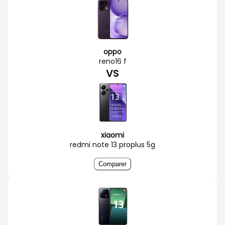
oppo
reno16 f
VS
xiaomi
redmi note 13 proplus 5g
Comparer