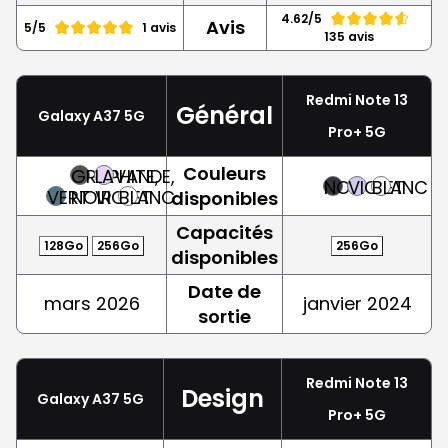
4.62/5
Avis
5/5
1 avis
135 avis
Redmi Note 13
Général
Galaxy A37 5G
Pro+ 5G
Couleurs
GRAPHITE,
LAVANDE,
NOIR
VIOLET
BLANC
VERT
NOIR
VIOLET
BLANC
disponibles
Capacités
128Go
256Go
256Go
disponibles
Date de
mars 2026
janvier 2024
sortie
Redmi Note 13
Design
Galaxy A37 5G
Pro+ 5G