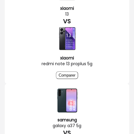
xiaomi
13
VS
xiaomi
redmi note 13 proplus 5g
Comparer
samsung
galaxy a37 5g
VS