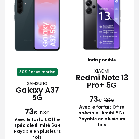
Indisponible
XIAOMI
30€ Bonus reprise
Redmi Note 13
Pro+ 5G
SAMSUNG
Galaxy A37
5G
73
€
123
Avec le forfait Offre
73
€
123
spéciale Illimité 5G+
Payable en plusieurs
Avec le forfait Offre
fois
spéciale Illimité 5G+
Payable en plusieurs
fois