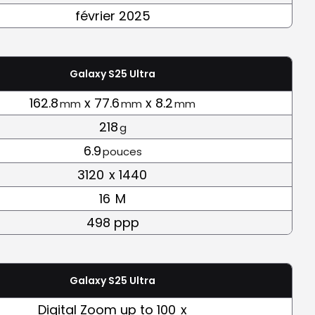
février 2025
Galaxy S25 Ultra
162.8
x 77.6
x 8.2
mm
mm
mm
218
g
6.9
pouces
3120
x 1440
16
M
498 ppp
Galaxy S25 Ultra
Digital Zoom up to 100
x