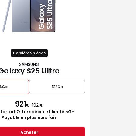
Dernières pièces
SAMSUNG
Galaxy S25 Ultra
6Go
512Go
921
€
1021
 forfait Offre spéciale Illimité 5G+
Payable en plusieurs fois
Acheter