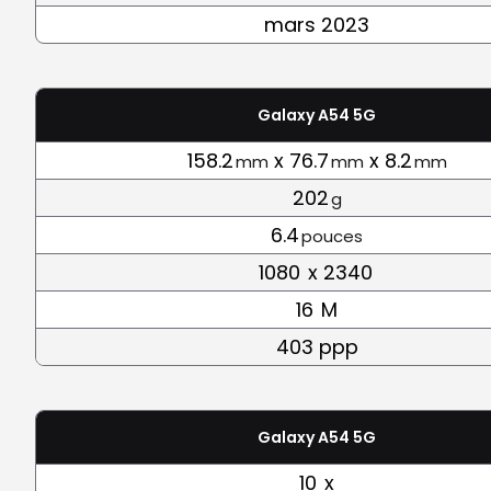
mars 2023
Galaxy A54 5G
158.2
x 76.7
x 8.2
mm
mm
mm
202
g
6.4
pouces
1080
x 2340
16
M
403 ppp
Galaxy A54 5G
10
x