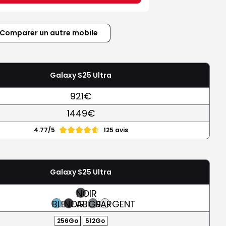
Comparer un autre mobile
Galaxy S25 Ultra
921€
1449€
4.77/5
125 avis
Galaxy S25 Ultra
NOIR
BLEU
NOIR
ABSOLU
GRIS
ARGENT
256Go
512Go