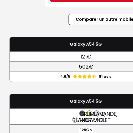
Comparer un autre mobil
Galaxy A54 5G
121€
502€
4.6/5
81 avis
Galaxy A54 5G
GRAPHITE,
LIME,
LAVANDE,
BLANC
NOIR
JAUNE
VIOLET
128Go