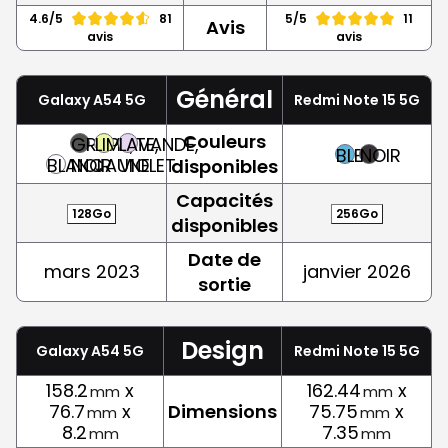
4.6/5
81
5/5
11
Avis
avis
avis
Général
Galaxy A54 5G
Redmi Note 15 5G
Couleurs
GRAPHITE,
LIME,
LAVANDE,
BLEU
NOIR
BLANC
NOIR
JAUNE
VIOLET
disponibles
Capacités
128Go
256Go
disponibles
Date de
mars 2023
janvier 2026
sortie
Design
Galaxy A54 5G
Redmi Note 15 5G
158.2
x
162.44
x
mm
mm
76.7
x
Dimensions
75.75
x
mm
mm
8.2
7.35
mm
mm