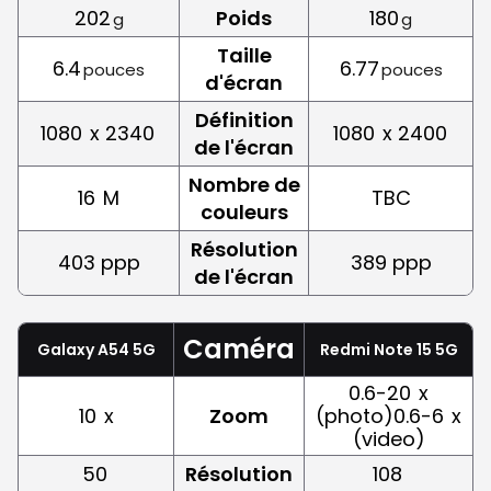
202
Poids
180
g
g
Taille
6.4
6.77
pouces
pouces
d'écran
Définition
1080
x 2340
1080
x 2400
de l'écran
Nombre de
16
M
TBC
couleurs
Résolution
403 ppp
389 ppp
de l'écran
Caméra
Galaxy A54 5G
Redmi Note 15 5G
0.6-20
x
10
x
Zoom
(photo)0.6-6
x
(video)
50
Résolution
108