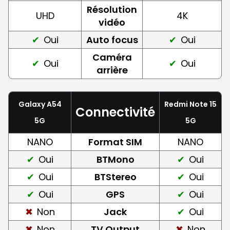
Résolution
UHD
4K
vidéo
Oui
Auto focus
Oui
Caméra
Oui
Oui
arrière
Galaxy A54
Redmi Note 15
Connectivité
5G
5G
NANO
Format SIM
NANO
Oui
BTMono
Oui
Oui
BTStereo
Oui
Oui
GPS
Oui
Non
Jack
Oui
Non
TV Output
Non