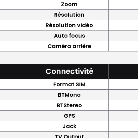
Zoom
Résolution
Résolution vidéo
Auto focus
Caméra arrière
Connectivité
Format SIM
BTMono
BTStereo
GPS
Jack
TV Output