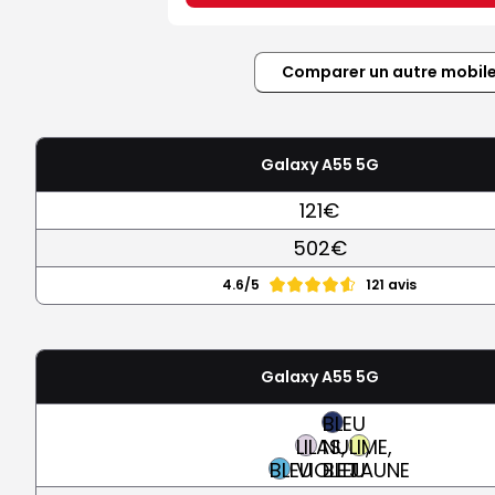
Comparer un autre mobil
Galaxy A55 5G
121€
502€
4.6/5
121 avis
Galaxy A55 5G
BLEU
LILAS,
NUIT,
LIME,
BLEU
VIOLET
BLEU
JAUNE