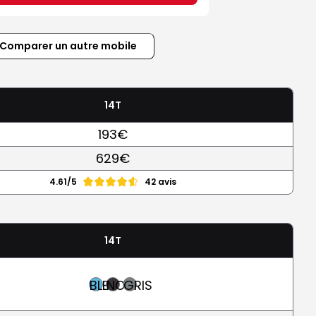
Comparer un autre mobile
14T
193€
629€
4.61/5
42 avis
14T
BLEU
NOIR
GRIS