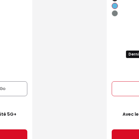
Derni
6Go
mité 5G+
Avec le