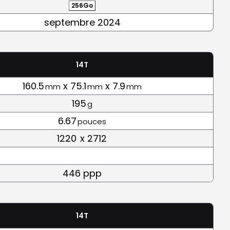
256Go
septembre 2024
14T
160.5
x 75.1
x 7.9
mm
mm
mm
195
g
6.67
pouces
1220
x 2712
446 ppp
14T