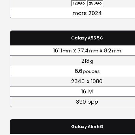
128Go
256Go
mars 2024
Galaxy A55 5G
161.1
x 77.4
x 8.2
mm
mm
mm
213
g
6.6
pouces
2340
x 1080
16
M
390 ppp
Galaxy A55 5G