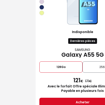
Indisponible
Dernières pièces
SAMSUNG
Galaxy A55 5G
128Go
25
121
€
171
Avec le forfait Offre spéciale Illi
Payable en plusieurs fois
Acheter