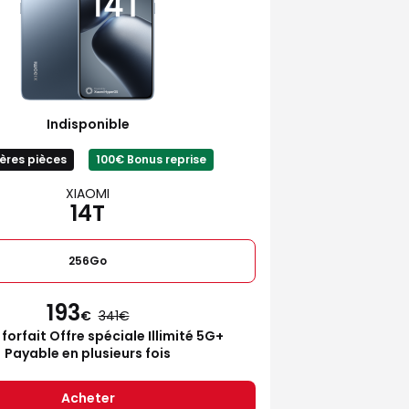
Indisponible
ères pièces
100€ Bonus reprise
XIAOMI
14T
256Go
193
€
341
 forfait Offre spéciale Illimité 5G+
Payable en plusieurs fois
Acheter