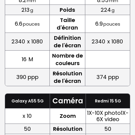
8.2
8.55
mm
mm
213
Poids
224
g
g
Taille
6.6
6.9
pouces
pouces
d'écran
Définition
2340
x 1080
2340
x 1080
de l'écran
Nombre de
16
M
couleurs
Résolution
390 ppp
374 ppp
de l'écran
Caméra
Galaxy A55 5G
Redmi 15 5G
1X-10X photo1X-
x 10
Zoom
6X video
50
Résolution
50