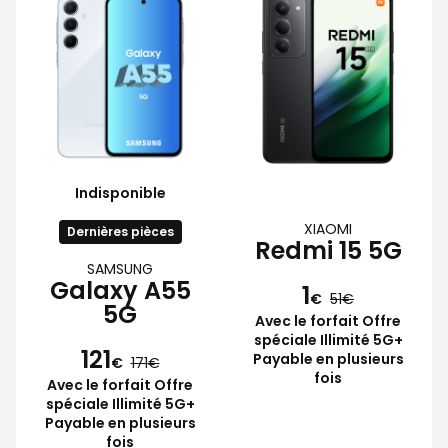
Indisponible
XIAOMI
Dernières pièces
Redmi 15 5G
SAMSUNG
Galaxy A55
1
€
51
5G
Avec le forfait Offre
spéciale Illimité 5G+
121
Payable en plusieurs
€
171
fois
Avec le forfait Offre
spéciale Illimité 5G+
Payable en plusieurs
fois