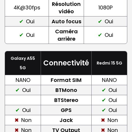
Résolution
4K@30fps
1080P
vidéo
Oui
Auto focus
Oui
Caméra
Oui
Oui
arrière
Galaxy A55
Connectivité
Redmi 15 5G
5G
NANO
Format SIM
NANO
Oui
BTMono
Oui
BTStereo
Oui
Oui
GPS
Oui
Non
Jack
Non
Non
TV Output
Non