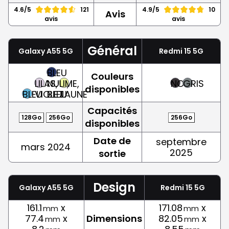
4.6/5
121
4.9/5
10
Avis
avis
avis
Général
Galaxy A55 5G
Redmi 15 5G
BLEU
Couleurs
LILAS,
NUIT,
LIME,
NOIR
GRIS
disponibles
BLEU
VIOLET
BLEU
JAUNE
Capacités
128Go
256Go
256Go
disponibles
Date de
septembre
mars 2024
2025
sortie
Design
Galaxy A55 5G
Redmi 15 5G
161.1
x
171.08
x
mm
mm
77.4
x
Dimensions
82.05
x
mm
mm