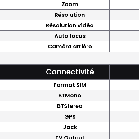
Zoom
Résolution
Résolution vidéo
Auto focus
Caméra arrière
Connectivité
Format SIM
BTMono
BTStereo
GPS
Jack
TV Output