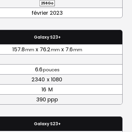
256Go
février 2023
Galaxy S23+
157.8
x 76.2
x 7.6
mm
mm
mm
6.6
pouces
2340
x 1080
16
M
390 ppp
Galaxy S23+