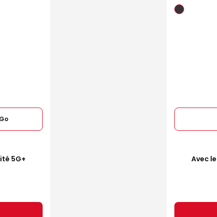
6Go
mité 5G+
Avec le