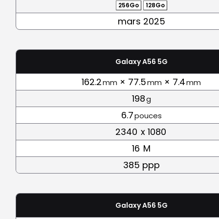
256Go
128Go
mars 2025
Galaxy A56 5G
162.2
× 77.5
× 7.4
mm
mm
mm
198
g
6.7
pouces
2340
x 1080
16
M
385 ppp
Galaxy A56 5G