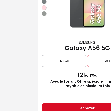
SAMSUNG
Galaxy A56 5G
128Go
25
121
€
171
Avec le forfait Offre spéciale Illi
Payable en plusieurs fois
Acheter