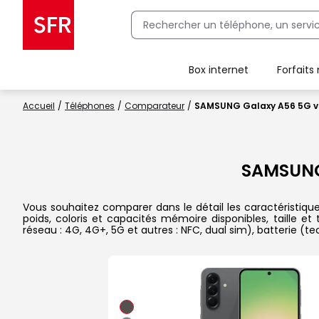
Box internet
Forfaits
Client Box SFR, ajouter une offre Maison Sécurisée
Accueil
Téléphones
Comparateur
SAMSUNG Galaxy A56 5G v
SAMSUNG
Vous souhaitez comparer dans le détail les caractéristi
poids, coloris et capacités mémoire disponibles, taille e
réseau : 4G, 4G+, 5G et autres : NFC, dual sim), batterie (