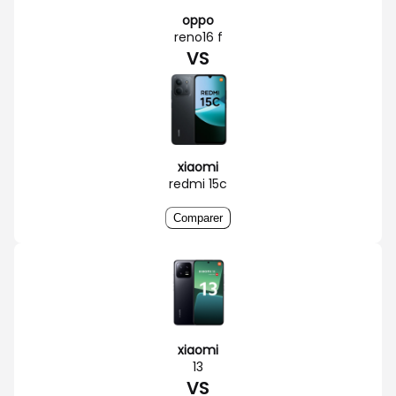
oppo
reno16 f
VS
xiaomi
redmi 15c
Comparer
xiaomi
13
VS