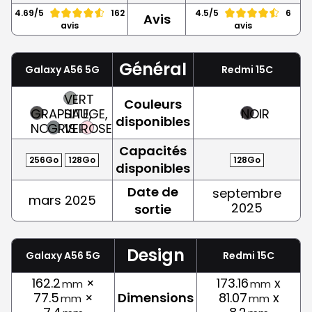
4.69/5
162
4.5/5
6
Avis
avis
avis
Général
Galaxy A56 5G
Redmi 15C
VERT
Couleurs
GRAPHITE,
SAUGE,
NOIR
disponibles
NOIR
GRIS
VERT
ROSE
Capacités
256Go
128Go
128Go
disponibles
Date de
septembre
mars 2025
2025
sortie
Design
Galaxy A56 5G
Redmi 15C
162.2
×
173.16
x
mm
mm
77.5
×
Dimensions
81.07
x
mm
mm