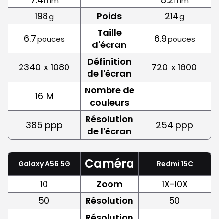
7.4
8.2
mm
mm
198
Poids
214
g
g
Taille
6.7
6.9
pouces
pouces
d'écran
Définition
2340
x 1080
720
x 1600
de l'écran
Nombre de
16
M
couleurs
Résolution
385 ppp
254 ppp
de l'écran
Caméra
Galaxy A56 5G
Redmi 15C
10
Zoom
1X-10X
50
Résolution
50
Résolution