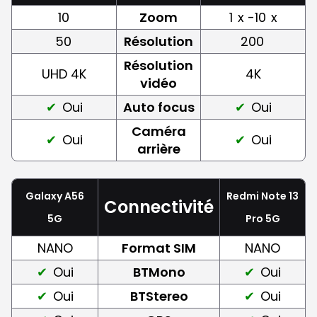
10
Zoom
1
x -10
x
50
Résolution
200
Résolution
UHD 4K
4K
vidéo
Oui
Auto focus
Oui
Caméra
Oui
Oui
arrière
Galaxy A56
Redmi Note 13
Connectivité
5G
Pro 5G
NANO
Format SIM
NANO
Oui
BTMono
Oui
Oui
BTStereo
Oui