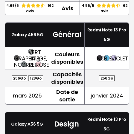
4.69/5
162
4.56/5
62
Avis
avis
avis
Redmi Note 13 Pro
Général
Galaxy A56 5G
5G
VERT
Couleurs
GRAPHITE,
SAUGE,
NOIR
BLEU
VIOLET
disponibles
NOIR
GRIS
VERT
ROSE
Capacités
256Go
128Go
256Go
disponibles
Date de
mars 2025
janvier 2024
sortie
Redmi Note 13 Pro
Design
Galaxy A56 5G
5G