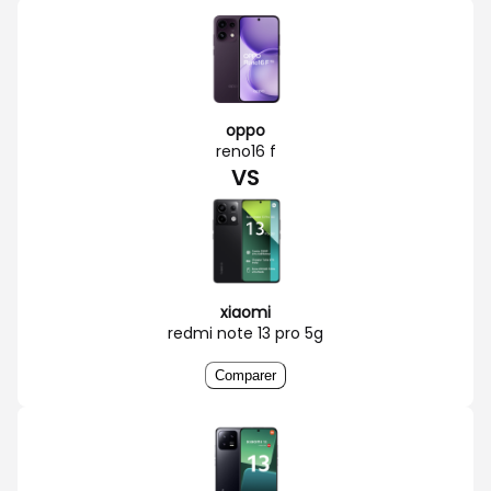
oppo
reno16 f
VS
xiaomi
redmi note 13 pro 5g
Comparer