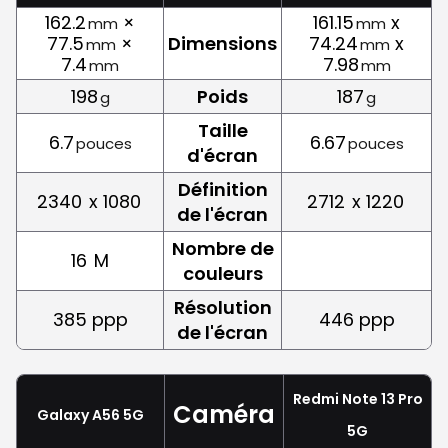
162.2
×
161.15
x
mm
mm
77.5
×
Dimensions
74.24
x
mm
mm
7.4
7.98
mm
mm
198
Poids
187
g
g
Taille
6.7
6.67
pouces
pouces
d'écran
Définition
2340
x 1080
2712
x 1220
de l'écran
Nombre de
16
M
couleurs
Résolution
385 ppp
446 ppp
de l'écran
Redmi Note 13 Pro
Caméra
Galaxy A56 5G
5G